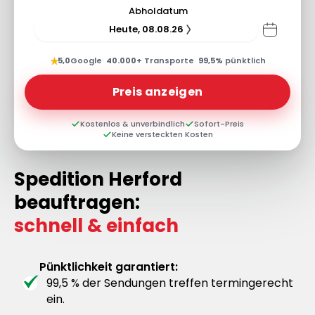
Abholdatum
Heute, 08.08.26
★
5,0
Google
·
40.000+
Transporte
·
99,5%
pünktlich
Preis anzeigen
Kostenlos & unverbindlich
Sofort-Preis
Keine versteckten Kosten
Spedition Herford
beauftragen:
schnell & einfach
Pünktlichkeit garantiert:
99,5 % der Sendungen treffen termingerecht
ein.