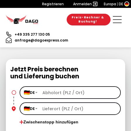
Registrieren
Anmelden
Europa
DE
Preis-Rechner &
Buchung!
+49 335 277 130 05
anfrage@dagoexpress.com
Jetzt Preis berechnen
und Lieferung buchen
DE
DE
Zwischenstopp hinzufügen