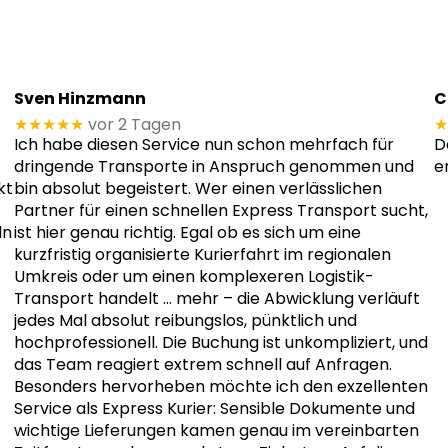
Sven Hinzmann
C
★★★★★
vor 2 Tagen
★
Ich habe diesen Service nun schon mehrfach für
D
dringende Transporte in Anspruch genommen und
e
kt
bin absolut begeistert. Wer einen verlässlichen
Partner für einen schnellen Express Transport sucht,
ln
ist hier genau richtig. Egal ob es sich um eine
kurzfristig organisierte Kurierfahrt im regionalen
Umkreis oder um einen komplexeren Logistik-
Transport handelt
… mehr
– die Abwicklung verläuft
jedes Mal absolut reibungslos, pünktlich und
hochprofessionell. Die Buchung ist unkompliziert, und
das Team reagiert extrem schnell auf Anfragen.
Besonders hervorheben möchte ich den exzellenten
Service als Express Kurier: Sensible Dokumente und
wichtige Lieferungen kamen genau im vereinbarten