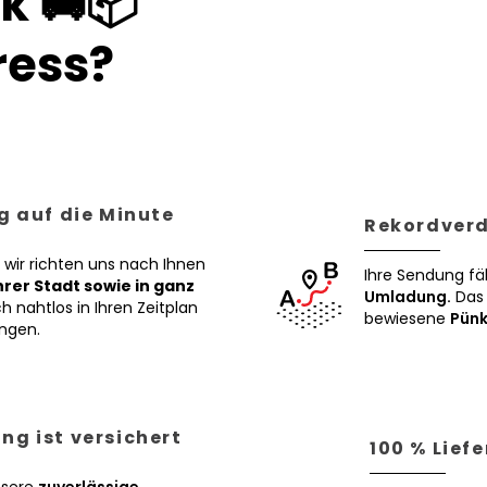
k 🚚📦
ess?
g auf die Minute
Rekordverd
 wir richten uns nach Ihnen
Ihre Sendung fä
Ihrer Stadt sowie in ganz
Umladung.
Das 
h nahtlos in Ihren Zeitplan
bewiesene
Pünk
ngen.
ng ist versichert
100 % Lief