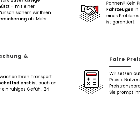
nsere
zuverlässige
Pannen? Kein P
tzt – mit einer
Fahrzeugen
in 
Wunsch sichern wir Ihren
eines Problems 
ersicherung
ab. Mehr
ist garantiert.
wachung &
Faire Pre
Wir setzen au
erwachen Ihren Transport
Preise. Nutze
schaftsdienst
ist auch an
Preistranspar
ein ruhiges Gefühl, 24
Sie prompt Ih