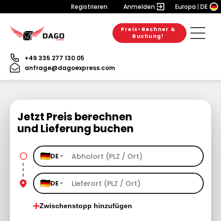
Registrieren
Anmelden
Europa
DE
Preis-Rechner &
Buchung!
+49 335 277 130 05
anfrage@dagoexpress.com
Jetzt Preis berechnen
und Lieferung buchen
DE
DE
Zwischenstopp hinzufügen