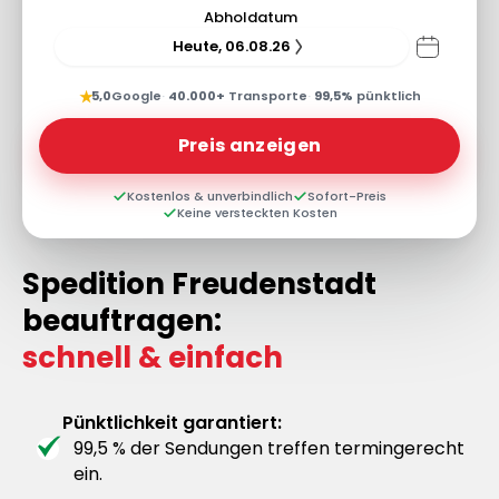
Abholdatum
Heute, 06.08.26
★
5,0
Google
·
40.000+
Transporte
·
99,5%
pünktlich
Preis anzeigen
Kostenlos & unverbindlich
Sofort-Preis
Keine versteckten Kosten
Spedition Freudenstadt
beauftragen:
schnell & einfach
Pünktlichkeit garantiert:
99,5 % der Sendungen treffen termingerecht
ein.