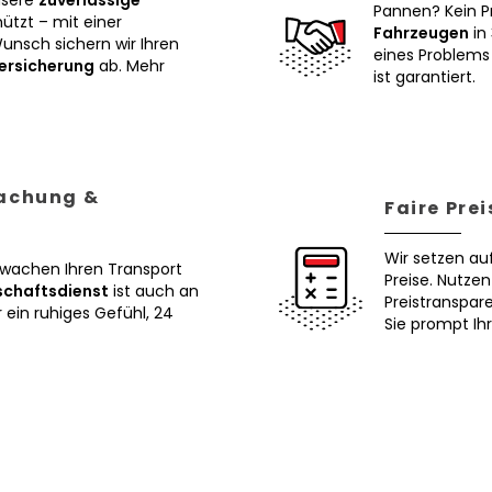
nsere
zuverlässige
Pannen? Kein P
tzt – mit einer
Fahrzeugen
in 
Wunsch sichern wir Ihren
eines Problems 
ersicherung
ab. Mehr
ist garantiert.
wachung &
Faire Pre
Wir setzen au
erwachen Ihren Transport
Preise. Nutze
schaftsdienst
ist auch an
Preistranspar
ein ruhiges Gefühl, 24
Sie prompt Ih