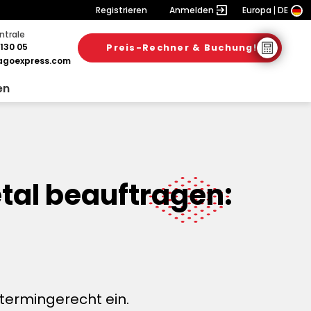
Registrieren
Anmelden
Europa
DE
ntrale
130 05
Preis-Rechner & Buchung!
goexpress.com
en
tal beauftragen:
termingerecht ein.