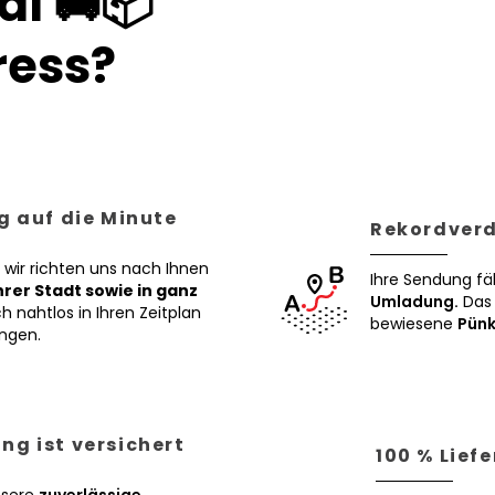
al 🚚📦
ess?
g auf die Minute
Rekordverd
 wir richten uns nach Ihnen
Ihre Sendung fä
Ihrer Stadt sowie in ganz
Umladung.
Das 
h nahtlos in Ihren Zeitplan
bewiesene
Pünk
ngen.
ng ist versichert
100 % Lief