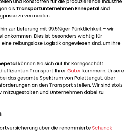
teilen und Rohstoffen für die produzierende Industrie
gen als
Transportunternehmen Ennepetal
sind
ngpässe zu vermeiden.
n zur Lieferung mit 99,5%iger Pünktlichkeit – wir
l ankommen. Dies ist besonders wichtig für
eine reibungslose Logistik angewiesen sind, um ihre
nepetal
können Sie sich auf Ihr Kerngeschäft
 effizienten Transport Ihrer
Güter
kümmern. Unsere
bei das gesamte Spektrum von Palettengut, über
Anforderungen an den Transport stellen. Wir sind stolz
tiv mitzugestalten und Unternehmen dabei zu
n
sportversicherung über die renommierte
Schunck