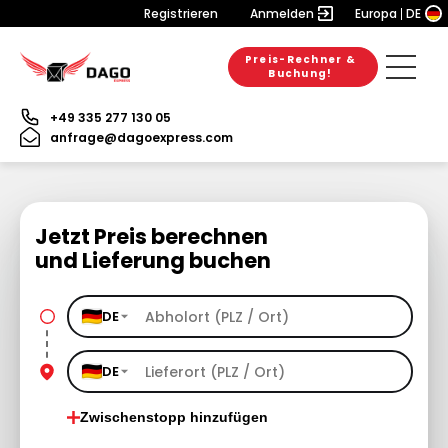
Registrieren
Anmelden
Europa
DE
Preis-Rechner &
Buchung!
+49 335 277 130 05
anfrage@dagoexpress.com
Jetzt Preis berechnen
und Lieferung buchen
DE
DE
Zwischenstopp hinzufügen