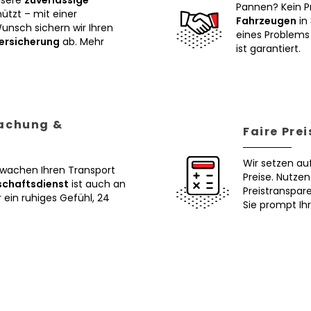
nsere
zuverlässige
Pannen? Kein P
tzt – mit einer
Fahrzeugen
in 
Wunsch sichern wir Ihren
eines Problems 
ersicherung
ab. Mehr
ist garantiert.
wachung &
Faire Pre
Wir setzen au
erwachen Ihren Transport
Preise. Nutze
schaftsdienst
ist auch an
Preistranspar
ein ruhiges Gefühl, 24
Sie prompt Ih