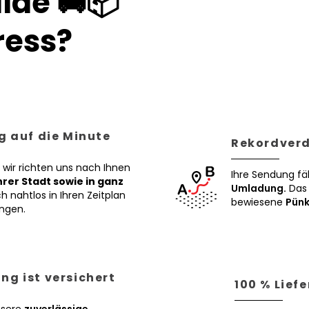
lde 🚚📦
ess?
g auf die Minute
Rekordverd
 wir richten uns nach Ihnen
Ihre Sendung fä
Ihrer Stadt sowie in ganz
Umladung.
Das 
h nahtlos in Ihren Zeitplan
bewiesene
Pünk
ngen.
ng ist versichert
100 % Lief