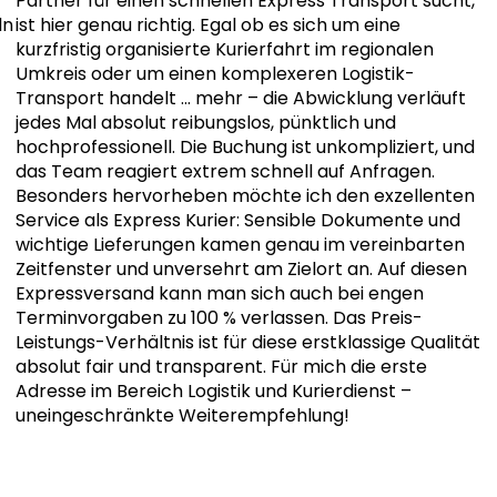
Partner für einen schnellen Express Transport sucht,
ln
ist hier genau richtig. Egal ob es sich um eine
kurzfristig organisierte Kurierfahrt im regionalen
Umkreis oder um einen komplexeren Logistik-
Transport handelt
… mehr
– die Abwicklung verläuft
jedes Mal absolut reibungslos, pünktlich und
hochprofessionell. Die Buchung ist unkompliziert, und
das Team reagiert extrem schnell auf Anfragen.
Besonders hervorheben möchte ich den exzellenten
Service als Express Kurier: Sensible Dokumente und
wichtige Lieferungen kamen genau im vereinbarten
Zeitfenster und unversehrt am Zielort an. Auf diesen
Expressversand kann man sich auch bei engen
Terminvorgaben zu 100 % verlassen. Das Preis-
Leistungs-Verhältnis ist für diese erstklassige Qualität
absolut fair und transparent. Für mich die erste
Adresse im Bereich Logistik und Kurierdienst –
uneingeschränkte Weiterempfehlung!