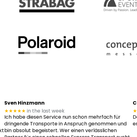
Sven Hinzmann
C
★★★★★
in the last week
★
Ich habe diesen Service nun schon mehrfach für
D
dringende Transporte in Anspruch genommen und
e
kt
bin absolut begeistert. Wer einen verlässlichen