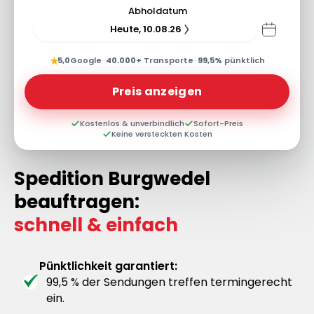
Abholdatum
Heute, 10.08.26
★
5,0
Google
·
40.000+
Transporte
·
99,5%
pünktlich
Preis anzeigen
Kostenlos & unverbindlich
Sofort-Preis
Keine versteckten Kosten
Spedition Burgwedel
beauftragen:
schnell & einfach
Pünktlichkeit garantiert:
99,5 % der Sendungen treffen termingerecht
ein.