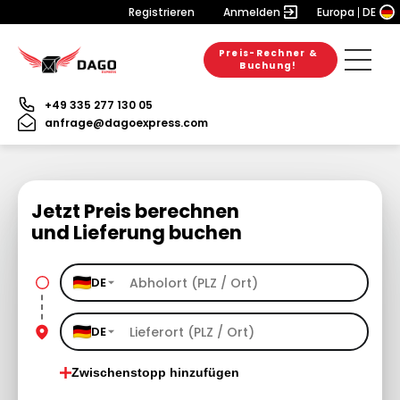
Registrieren
Anmelden
Europa
DE
Preis-Rechner &
Buchung!
+49 335 277 130 05
anfrage@dagoexpress.com
Jetzt Preis berechnen
und Lieferung buchen
DE
DE
Zwischenstopp hinzufügen