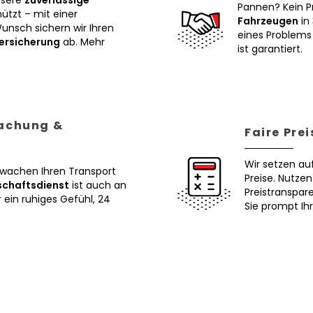
nsere
zuverlässige
Pannen? Kein P
tzt – mit einer
Fahrzeugen
in 
Wunsch sichern wir Ihren
eines Problems 
ersicherung
ab. Mehr
ist garantiert.
wachung &
Faire Pre
Wir setzen au
erwachen Ihren Transport
Preise. Nutze
schaftsdienst
ist auch an
Preistranspar
ein ruhiges Gefühl, 24
Sie prompt Ih