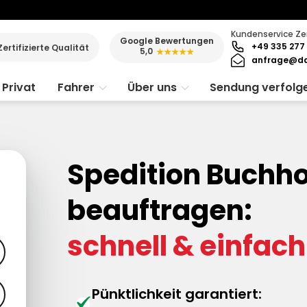
Kundenservice Ze
Google Bewertungen
+49 335 277 
Zertifizierte Qualität
5,0
★★★★★
anfrage@da
Privat
Fahrer
Über uns
Sendung verfolg
Spedition Buchho
beauftragen:
schnell & einfach
Pünktlichkeit garantiert: