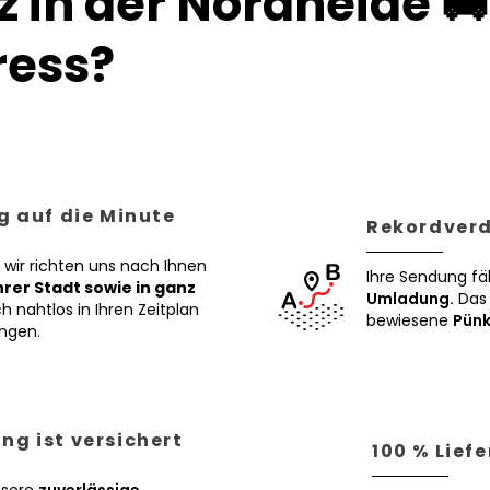
 in der Nordheide 
ess?
g auf die Minute
Rekordverd
 wir richten uns nach Ihnen
Ihre Sendung fä
Ihrer Stadt sowie in ganz
Umladung.
Das 
h nahtlos in Ihren Zeitplan
bewiesene
Pünk
ngen.
ng ist versichert
100 % Lief