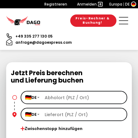
Registrieren
Anmelden
Europa
DE
Preis-Rechner &
Buchung!
+49 335 277 130 05
anfrage@dagoexpress.com
Jetzt Preis berechnen
und Lieferung buchen
DE
DE
Zwischenstopp hinzufügen