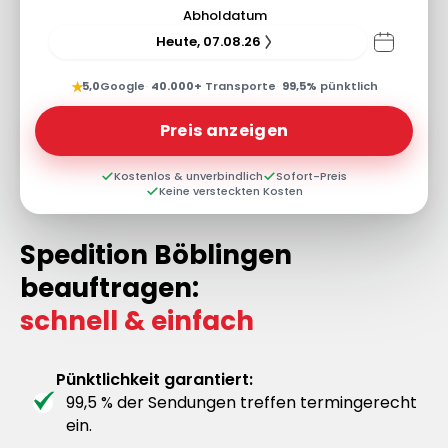
Abholdatum
Heute, 07.08.26
★
5,0
Google
·
40.000+
Transporte
·
99,5%
pünktlich
Preis anzeigen
Kostenlos & unverbindlich
Sofort-Preis
Keine versteckten Kosten
Spedition Böblingen
beauftragen:
schnell & einfach
Pünktlichkeit garantiert:
99,5 % der Sendungen treffen termingerecht
ein.