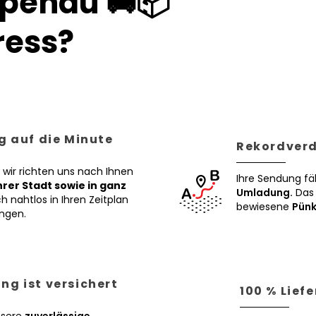
ppenau 🚚📦
ess?
g auf die Minute
Rekordverd
 wir richten uns nach Ihnen
Ihre Sendung fä
Ihrer Stadt sowie in ganz
Umladung.
Das 
h nahtlos in Ihren Zeitplan
bewiesene
Pünk
ngen.
ng ist versichert
100 % Lief