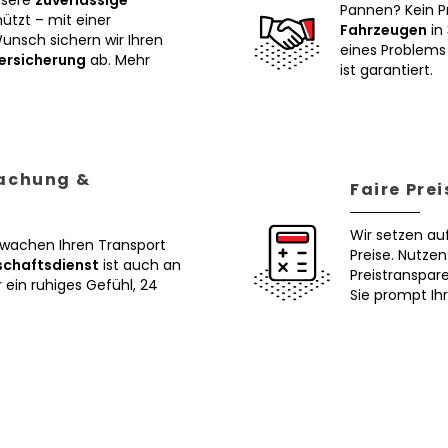
nsere
zuverlässige
Pannen? Kein P
tzt – mit einer
Fahrzeugen
in 
Wunsch sichern wir Ihren
eines Problems 
ersicherung
ab. Mehr
ist garantiert.
wachung &
Faire Pre
Wir setzen au
erwachen Ihren Transport
Preise. Nutze
schaftsdienst
ist auch an
Preistranspar
ein ruhiges Gefühl, 24
Sie prompt Ih