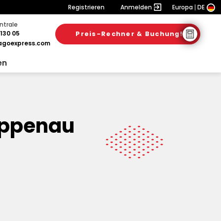
Registrieren
Anmelden
Europa
DE
ntrale
130 05
Preis-Rechner & Buchung!
goexpress.com
en
appenau