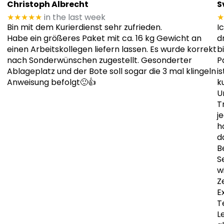
Christoph Albrecht
S
★★★★★
in the last week
★
Bin mit dem Kurierdienst sehr zufrieden.
I
Habe ein größeres Paket mit ca. 16 kg Gewicht an
d
einen Arbeitskollegen liefern lassen. Es wurde korrekt
b
nach Sonderwünschen zugestellt. Gesonderter
P
Ablageplatz und der Bote soll sogar die 3 mal klingeln
i
Anweisung befolgt🙂👍
k
U
T
j
h
d
B
S
w
Z
E
T
L