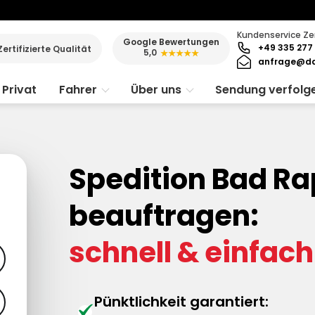
Kundenservice Ze
Google Bewertungen
+49 335 277 
Zertifizierte Qualität
5,0
★★★★★
anfrage@da
Privat
Fahrer
Über uns
Sendung verfolg
Spedition Bad R
beauftragen:
schnell & einfach
Pünktlichkeit garantiert: