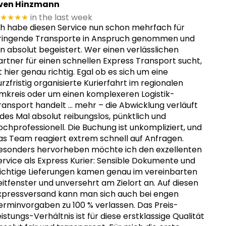
ven Hinzmann
★★★★
in the last week
ch habe diesen Service nun schon mehrfach für
ringende Transporte in Anspruch genommen und
in absolut begeistert. Wer einen verlässlichen
artner für einen schnellen Express Transport sucht,
st hier genau richtig. Egal ob es sich um eine
urzfristig organisierte Kurierfahrt im regionalen
mkreis oder um einen komplexeren Logistik-
ransport handelt
… mehr
– die Abwicklung verläuft
edes Mal absolut reibungslos, pünktlich und
ochprofessionell. Die Buchung ist unkompliziert, und
as Team reagiert extrem schnell auf Anfragen.
esonders hervorheben möchte ich den exzellenten
ervice als Express Kurier: Sensible Dokumente und
ichtige Lieferungen kamen genau im vereinbarten
eitfenster und unversehrt am Zielort an. Auf diesen
xpressversand kann man sich auch bei engen
erminvorgaben zu 100 % verlassen. Das Preis-
eistungs-Verhältnis ist für diese erstklassige Qualität