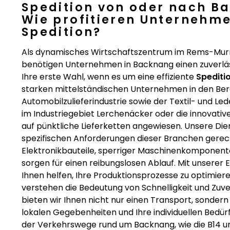
Spedition von oder nach B
Wie profitieren Unternehm
Spedition?
Als dynamisches Wirtschaftszentrum im Rems-Murr-
benötigen Unternehmen in Backnang einen zuverläss
Ihre erste Wahl, wenn es um eine effiziente
Spediti
starken mittelständischen Unternehmen in den Ber
Automobilzulieferindustrie sowie der Textil- und Led
im Industriegebiet Lerchenäcker oder die innovative
auf pünktliche Lieferketten angewiesen. Unsere Di
spezifischen Anforderungen dieser Branchen gerech
Elektronikbauteile, sperriger Maschinenkomponenten
sorgen für einen reibungslosen Ablauf. Mit unserer 
Ihnen helfen, Ihre Produktionsprozesse zu optimier
verstehen die Bedeutung von Schnelligkeit und Zuve
bieten wir Ihnen nicht nur einen Transport, sondern 
lokalen Gegebenheiten und Ihre individuellen Bedürf
der Verkehrswege rund um Backnang, wie die B14 und