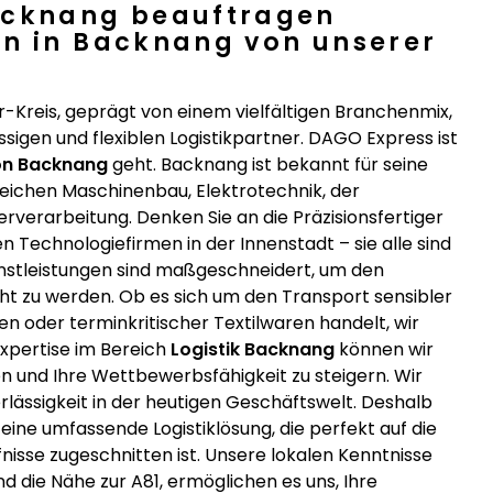
acknang beauftragen
en in Backnang von unserer
Kreis, geprägt von einem vielfältigen Branchenmix,
igen und flexiblen Logistikpartner. DAGO Express ist
on Backnang
geht. Backnang ist bekannt für seine
eichen Maschinenbau, Elektrotechnik, der
erverarbeitung. Denken Sie an die Präzisionsfertiger
n Technologiefirmen in der Innenstadt – sie alle sind
enstleistungen sind maßgeschneidert, um den
t zu werden. Ob es sich um den Transport sensibler
 oder terminkritischer Textilwaren handelt, wir
Expertise im Bereich
Logistik Backnang
können wir
en und Ihre Wettbewerbsfähigkeit zu steigern. Wir
rlässigkeit in der heutigen Geschäftswelt. Deshalb
eine umfassende Logistiklösung, die perfekt auf die
nisse zugeschnitten ist. Unsere lokalen Kenntnisse
 die Nähe zur A81, ermöglichen es uns, Ihre