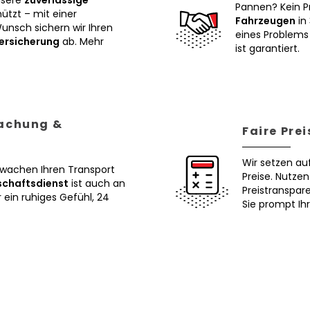
nsere
zuverlässige
Pannen? Kein P
tzt – mit einer
Fahrzeugen
in 
Wunsch sichern wir Ihren
eines Problems 
ersicherung
ab. Mehr
ist garantiert.
wachung &
Faire Pre
Wir setzen au
erwachen Ihren Transport
Preise. Nutze
schaftsdienst
ist auch an
Preistranspar
ein ruhiges Gefühl, 24
Sie prompt Ih