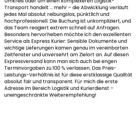
Umkreis oder um einen komplexeren Logistik-
Transport handelt
… mehr
– die Abwicklung verläuft
jedes Mal absolut reibungslos, pünktlich und
hochprofessionell. Die Buchung ist unkompliziert, und
das Team reagiert extrem schnell auf Anfragen.
Besonders hervorheben möchte ich den exzellenten
Service als Express Kurier: Sensible Dokumente und
wichtige Lieferungen kamen genau im vereinbarten
Zeitfenster und unversehrt am Zielort an. Auf diesen
Expressversand kann man sich auch bei engen
Terminvorgaben zu 100 % verlassen. Das Preis-
Leistungs-Verhältnis ist für diese erstklassige Qualität
absolut fair und transparent. Für mich die erste
Adresse im Bereich Logistik und Kurierdienst –
uneingeschränkte Weiterempfehlung!