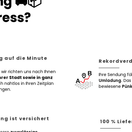
g 🚚📦
ess?
g auf die Minute
Rekordverd
 wir richten uns nach Ihnen
Ihre Sendung fä
Ihrer Stadt sowie in ganz
Umladung.
Das 
h nahtlos in Ihren Zeitplan
bewiesene
Pünk
ngen.
ng ist versichert
100 % Lief