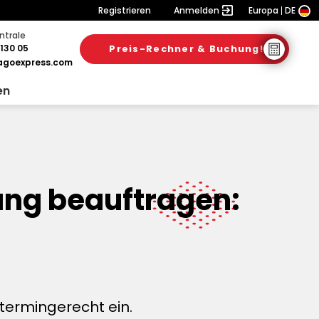
Registrieren
Anmelden
Europa
DE
ntrale
130 05
Preis-Rechner & Buchung!
goexpress.com
en
ang beauftragen:
termingerecht ein.