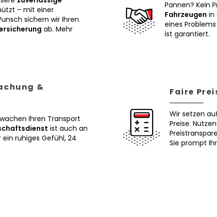
nsere
zuverlässige
Pannen? Kein P
tzt – mit einer
Fahrzeugen
in 
Wunsch sichern wir Ihren
eines Problems 
ersicherung
ab. Mehr
ist garantiert.
wachung &
Faire Pre
Wir setzen au
erwachen Ihren Transport
Preise. Nutze
schaftsdienst
ist auch an
Preistranspar
ein ruhiges Gefühl, 24
Sie prompt Ih