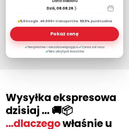
Data odbioru
Dziś, 08.08.26
★
5,0
Google
·
40.000+
transportów
·
99,5%
punktualnie
Pokaż cenę
Bezpłatnie i niezobowiązująco
Cena od razu
Bez ukrytych kosztów
Wysyłka ekspresowa
dzisiaj ... 🚚📦
...dlaczego
właśnie u