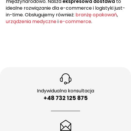
międzynarodowo. Nasza
ekspresowa dostawa
to
idealne rozwiązanie dla e-commerce i logistyki just-
in-time. Obsługujemy również:
branżę opakowań
,
urządzenia medyczne
i
e-commerce
.
Indywidualna konsultacja
+48 732 125 875