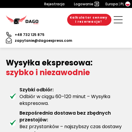
Rejestracja
Logowanie
Europa
PL
Kalkulator cenowy
i rezerwacja!
+48 732 125 875
zapytanie@dagoexpress.com
Wysyłka ekspresowa:
szybko i niezawodnie
Szybki odbiór:
Odbiór w ciągu 60–120 minut – Wysyłka
ekspresowa.
Bezpośrednia dostawa bez zbędnych
przestojów:
Bez przystanków – najszybszy czas dostawy