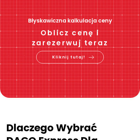
Błyskawiczna kalkulacja ceny
Oblicz cenę i
zarezerwuj teraz
Kliknij tutaj!
Dlaczego Wybrać