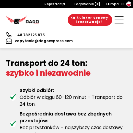
Rejestracja
Logowanie
Europa
PL
Kalkulator cenowy
i rezerwacja!
+48 732 125 875
zapytanie@dagoexpress.com
Transport do 24 ton:
szybko i niezawodnie
Szybki odbiór:
Odbiór w ciągu 60–120 minut – Transport do
24 ton.
Bezpośrednia dostawa bez zbędnych
przestojów:
Bez przystanków – najszybszy czas dostawy