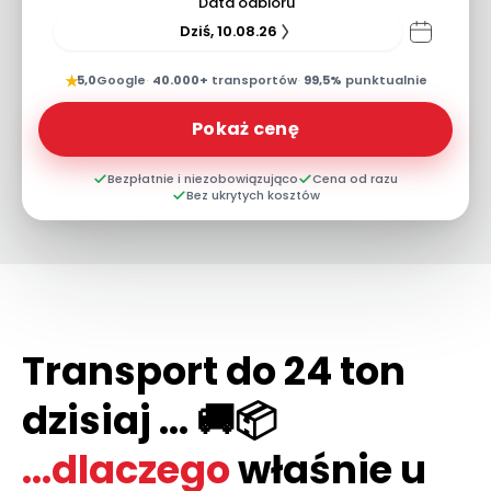
Data odbioru
Dziś, 10.08.26
★
5,0
Google
·
40.000+
transportów
·
99,5%
punktualnie
Pokaż cenę
Bezpłatnie i niezobowiązująco
Cena od razu
Bez ukrytych kosztów
Transport do 24 ton
dzisiaj ... 🚚📦
...dlaczego
właśnie u