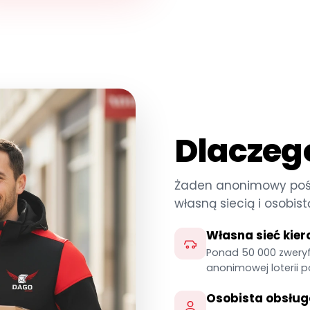
Dlaczeg
Żaden anonimowy pośre
własną siecią i osobist
Własna sieć kie
Ponad 50 000 zweryf
anonimowej loterii
Osobista obsług