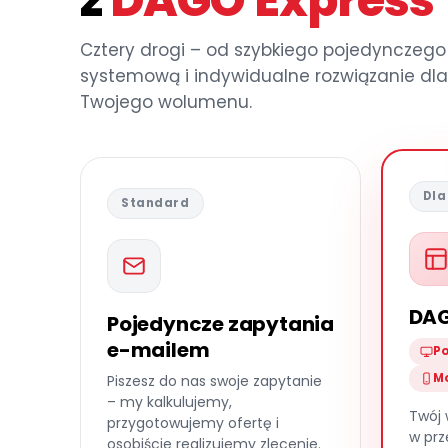
z
DAGO Express
Cztery drogi – od szybkiego pojedynczego z
systemową i indywidualne rozwiązanie dla 
Twojego wolumenu.
Dla
Standard
DAG
Pojedyncze zapytania
e-mailem
Po
Mo
Piszesz do nas swoje zapytanie
– my kalkulujemy,
Twój 
przygotowujemy ofertę i
w prz
osobiście realizujemy zlecenie.