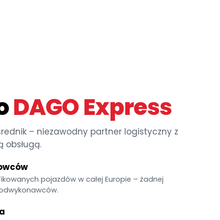
o
DAGO Express
dnik – niezawodny partner logistyczny z
ą obsługą.
rowców
ikowanych pojazdów w całej Europie – żadnej
 podwykonawców.
a