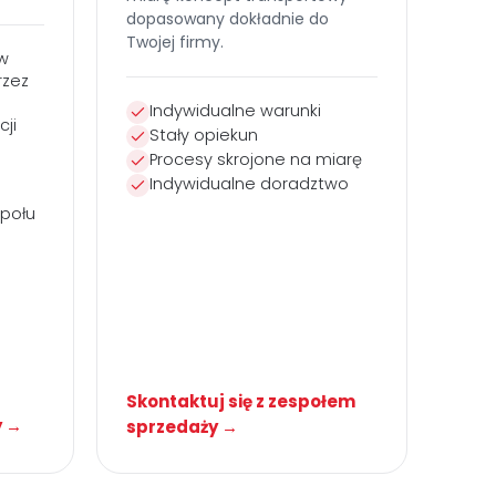
dopasowany dokładnie do
Twojej firmy.
w
rzez
Indywidualne warunki
ji
Stały opiekun
Procesy skrojone na miarę
Indywidualne doradztwo
połu
Skontaktuj się z zespołem
y →
sprzedaży →