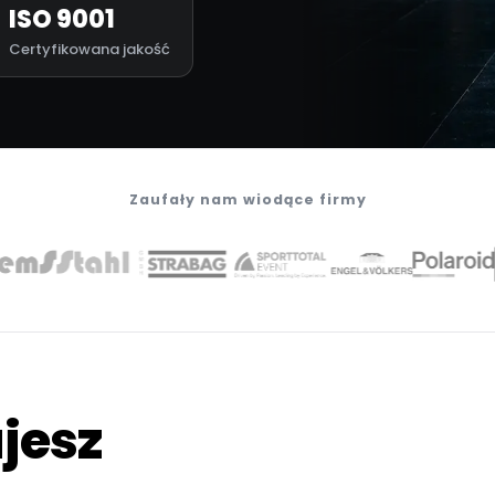
ISO 9001
Certyfikowana jakość
Zaufały nam wiodące firmy
jesz