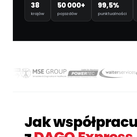
38
50 000+
99,5%
krajów
pojazdów
punktualności
Jak współpracu