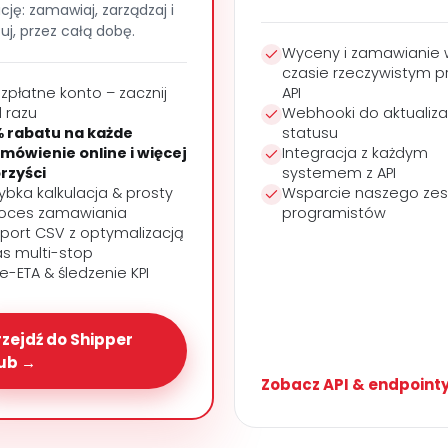
ację: zamawiaj, zarządzaj i
zuj, przez całą dobę.
Wyceny i zamawianie 
czasie rzeczywistym p
zpłatne konto – zacznij
API
 razu
Webhooki do aktualizac
 rabatu na każde
statusu
mówienie online i więcej
Integracja z każdym
rzyści
systemem z API
ybka kalkulacja & prosty
Wsparcie naszego zes
oces zamawiania
programistów
port CSV z optymalizacją
as multi-stop
ve-ETA & śledzenie KPI
rzejdź do Shipper
ub →
Zobacz API & endpoint