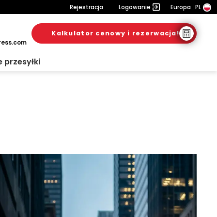
Rejestracja
Logowanie
Europa
PL
Kalkulator cenowy i rezerwacja!
ress.com
e przesyłki