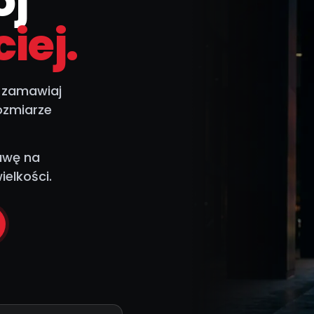
ój
iej.
— zamawiaj
ozmiarze
awę na
ielkości.