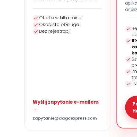
aplik
anali
Oferta w kilka minut
Osobista obsługa
Be
Bez rejestracji
od
5%
za
ko
Sz
pr
Im
tr
Li
Wyślij zapytanie e-mailem
P
→
H
zapytanie@dagoexpress.com