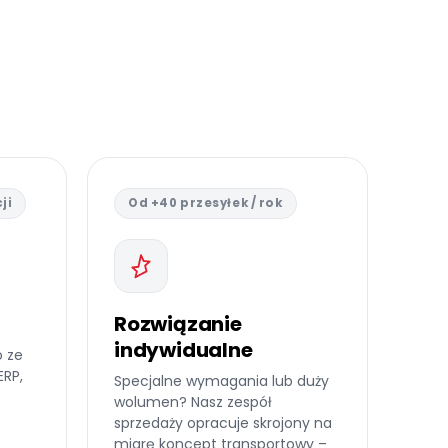
ji
Od +40 przesyłek / rok
Rozwiązanie
indywidualne
 ze
ERP,
Specjalne wymagania lub duży
wolumen? Nasz zespół
sprzedaży opracuje skrojony na
miarę koncept transportowy –