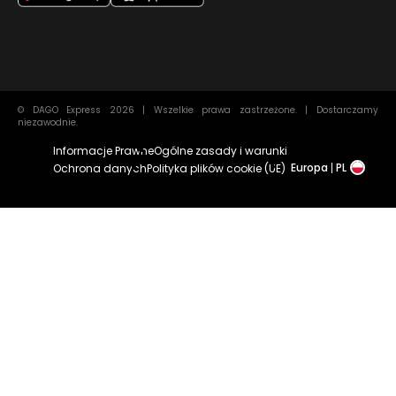
© DAGO Express 2026 | Wszelkie prawa zastrzeżone. | Dostarczamy
niezawodnie.
Informacje Prawne
Ogólne zasady i warunki
Europa
PL
Ochrona danych
Polityka plików cookie (UE)