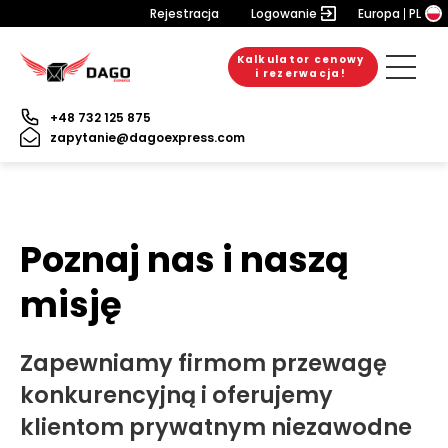
Rejestracja
Logowanie
Europa
PL
Kalkulator cenowy
i rezerwacja!
+48 732 125 875
zapytanie@dagoexpress.com
Poznaj nas i naszą
misję
Zapewniamy firmom przewagę
konkurencyjną i oferujemy
klientom prywatnym niezawodne