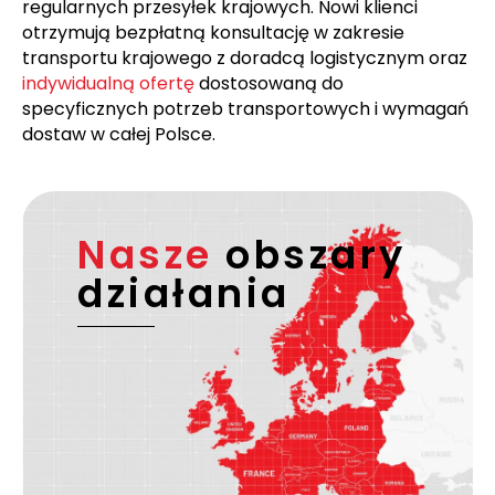
przewozowe z numerem śledzenia oraz
elektroniczne potwierdzenia doręczenia. Dla firm
oferujemy integrację API oraz
dedykowaną obsługę
klienta
z dostosowanymi rozwiązaniami dla
regularnych przesyłek krajowych. Nowi klienci
otrzymują bezpłatną konsultację w zakresie
transportu krajowego z doradcą logistycznym oraz
indywidualną ofertę
dostosowaną do
specyficznych potrzeb transportowych i wymagań
dostaw w całej Polsce.
Nasze
obszary
działania