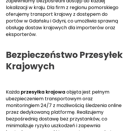
Obsługujemy wszystkie regiony Polski z dostępem
do głównych szlaków transportowych dla przesyłek
krajowych. Od
Szczecina
i portów bałtyckich przez
region mazowiecki
po GOP oraz Katowicką SSE -
zapewniamy bezpośredni dostęp do każdej
lokalizacji w kraju. Dla firm z regionu pomorskiego
oferujemy transport krajowy z dostępem do
portów w Gdańsku i Gdyni, co umożliwia sprawną
obsługę dostaw krajowych dla importerów oraz
eksporterów.
Bezpieczeństwo Przesyłek
Krajowych
Każda
przesyłka krajowa
objęta jest pełnym
ubezpieczeniem transportowym oraz