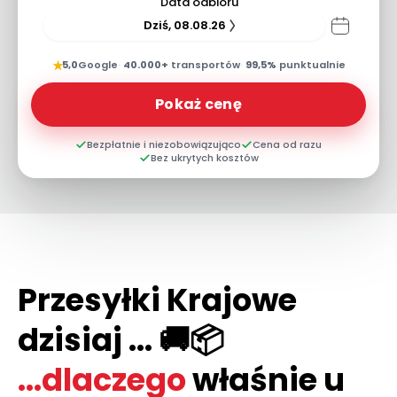
Data odbioru
Dziś, 08.08.26
★
5,0
Google
·
40.000+
transportów
·
99,5%
punktualnie
Pokaż cenę
Bezpłatnie i niezobowiązująco
Cena od razu
Bez ukrytych kosztów
Przesyłki Krajowe
dzisiaj ... 🚚📦
...dlaczego
właśnie u