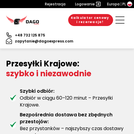
Rejestracja
Logowanie
Europa
PL
Kalkulator cenowy
i rezerwacja!
+48 732 125 875
zapytanie@dagoexpress.com
Przesyłki Krajowe:
szybko i niezawodnie
Szybki odbiór:
Odbiór w ciągu 60–120 minut – Przesyłki
Krajowe.
Bezpośrednia dostawa bez zbędnych
przestojów:
Bez przystanków – najszybszy czas dostawy