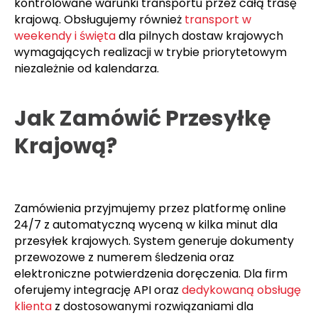
monitoringiem 24/7 z możliwością śledzenia online
przez dedykowaną platformę. Realizujemy
bezpośrednią dostawę bez przystanków, co
minimalizuje ryzyko uszkodzeń i zapewnia
kontrolowane warunki transportu przez całą trasę
krajową. Obsługujemy również
transport w
weekendy i święta
dla pilnych dostaw krajowych
wymagających realizacji w trybie priorytetowym
niezależnie od kalendarza.
Jak Zamówić Przesyłkę
Krajową?
Zamówienia przyjmujemy przez platformę online
24/7 z automatyczną wyceną w kilka minut dla
przesyłek krajowych. System generuje dokumenty