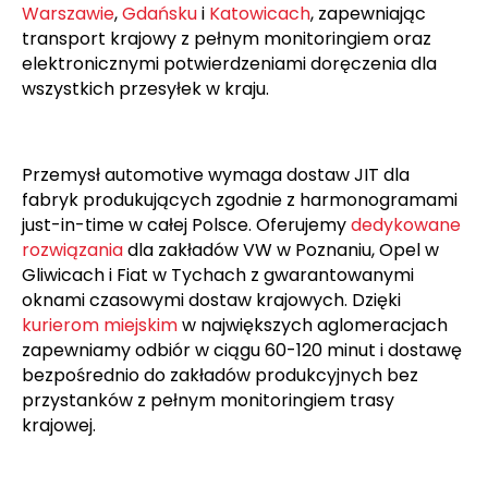
dostaw w kraju. E-commerce oraz sklepy
internetowe wymagają szybkich dostaw krajowych
dla zamówień klientów w całej Polsce. Obsługujemy
platformy e-commerce oraz centra logistyczne w
Warszawie
,
Gdańsku
i
Katowicach
, zapewniając
transport krajowy z pełnym monitoringiem oraz
elektronicznymi potwierdzeniami doręczenia dla
wszystkich przesyłek w kraju.
Przemysł automotive wymaga dostaw JIT dla
fabryk produkujących zgodnie z harmonogramami
just-in-time w całej Polsce. Oferujemy
dedykowane
rozwiązania
dla zakładów VW w Poznaniu, Opel w
Gliwicach i Fiat w Tychach z gwarantowanymi
oknami czasowymi dostaw krajowych. Dzięki
kurierom miejskim
w największych aglomeracjach
zapewniamy odbiór w ciągu 60-120 minut i dostawę
bezpośrednio do zakładów produkcyjnych bez