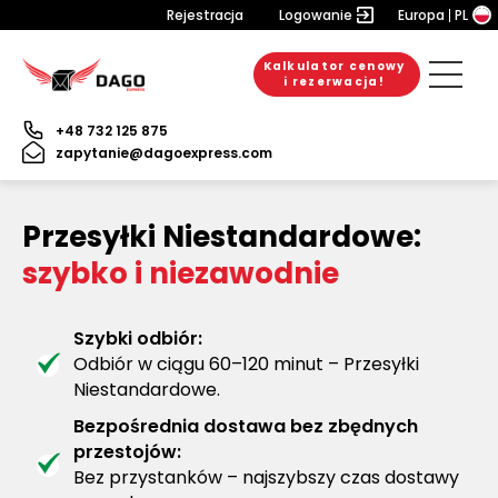
Rejestracja
Logowanie
Europa
PL
Kalkulator cenowy
i rezerwacja!
+48 732 125 875
zapytanie@dagoexpress.com
Przesyłki Niestandardowe:
szybko i niezawodnie
Szybki odbiór:
Odbiór w ciągu 60–120 minut – Przesyłki
Niestandardowe.
Bezpośrednia dostawa bez zbędnych
przestojów:
Bez przystanków – najszybszy czas dostawy