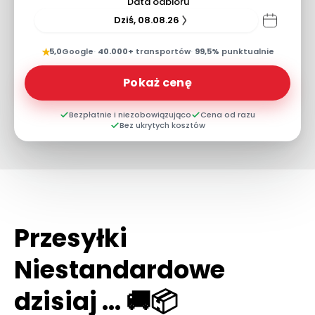
Data odbioru
Dziś, 08.08.26
★
5,0
Google
·
40.000+
transportów
·
99,5%
punktualnie
Pokaż cenę
Bezpłatnie i niezobowiązująco
Cena od razu
Bez ukrytych kosztów
Przesyłki
Niestandardowe
dzisiaj ... 🚚📦