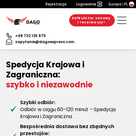
Rejestracja
Logowanie
Europa
PL
Kalkulator cenowy
i rezerwacja!
+48 732 125 875
zapytanie@dagoexpress.com
Spedycja Krajowa i
Zagraniczna:
szybko i niezawodnie
Szybki odbiór:
Odbiór w ciągu 60–120 minut – Spedycja
Krajowa i Zagraniczna.
Bezpośrednia dostawa bez zbędnych
przestojów: