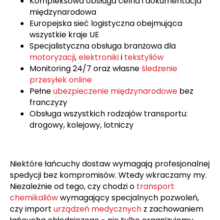
Kompleksowa obsługa celna i dokumentacja
międzynarodowa
Europejska sieć logistyczna obejmująca
wszystkie kraje UE
Specjalistyczna obsługa branżowa dla
motoryzacji
,
elektroniki
i
tekstyliów
Monitoring 24/7 oraz własne
śledzenie
przesyłek online
Pełne
ubezpieczenie międzynarodowe
bez
franczyzy
Obsługa wszystkich rodzajów transportu:
drogowy, kolejowy, lotniczy
Niektóre łańcuchy dostaw wymagają profesjonalnej
spedycji bez kompromisów. Wtedy wkraczamy my.
Niezależnie od tego, czy chodzi o
transport
chemikaliów
wymagający specjalnych pozwoleń,
czy import
urządzeń medycznych
z zachowaniem