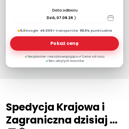
Data odbioru
Dziś, 07.08.26
★
5,0
Google
·
40.000+
transportów
·
99,5%
punktualnie
Pokaż cenę
Bezpłatnie i niezobowiązująco
Cena od razu
Bez ukrytych kosztów
Spedycja Krajowa i
Zagraniczna dzisiaj ...