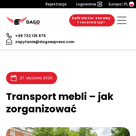
Rejestracja
Logowanie
Europa
PL
Kalkulator cenowy
20. lipca 2026
10. lipca 2026
9. lipca 2026
i rezerwacja!
+48 732 125 875
zapytanie@dagoexpress.com
27. stycznia 2026
Transport mebli – jak
zorganizować