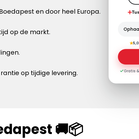
Boedapest en door heel Europa.
Tu
Ophaa
ijd op de markt.
★
5,0
dingen.
Gratis &
tie op tijdige levering.
edapest 🚚📦