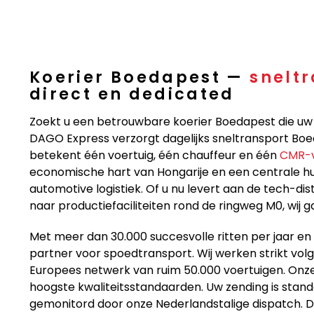
Koerier Boedapest —
snelt
direct en dedicated
Zoekt u een betrouwbare koerier Boedapest die uw 
DAGO Express verzorgt dagelijks sneltransport Bo
betekent één voertuig, één chauffeur en één
CMR-v
economische hart van Hongarije en een centrale hu
automotive logistiek. Of u nu levert aan de tech-di
naar productiefaciliteiten rond de ringweg M0, wij 
Met meer dan 30.000 succesvolle ritten per jaar e
partner voor spoedtransport. Wij werken strikt vo
Europees netwerk van ruim 50.000 voertuigen. Onz
hoogste kwaliteitsstandaarden. Uw zending is stan
gemonitord door onze Nederlandstalige dispatch. Di