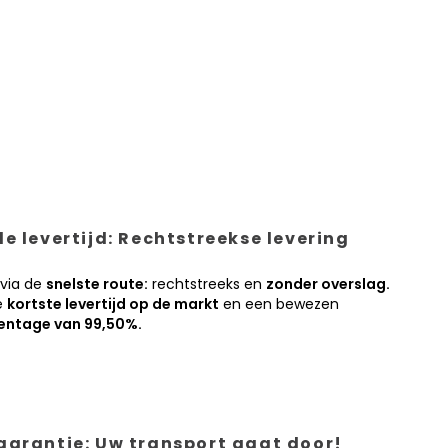
e levertijd: Rechtstreekse levering
 via de
snelste route:
rechtstreeks en
zonder overslag.
e
kortste levertijd op de markt
en een bewezen
entage van 99,50%.
garantie: Uw transport gaat door!