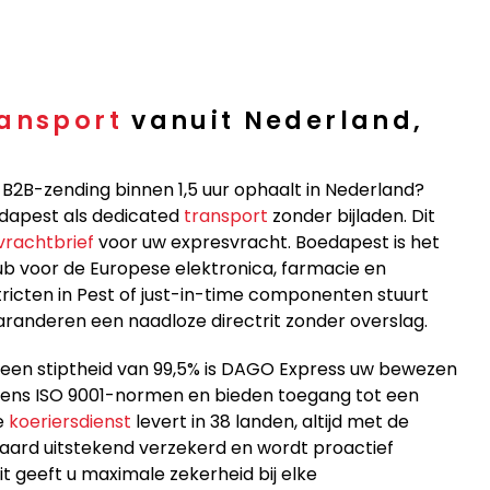
ransport
vanuit Nederland,
B2B-zending binnen 1,5 uur ophaalt in Nederland?
edapest als dedicated
transport
zonder bijladen. Dit
rachtbrief
voor uw expresvracht. Boedapest is het
b voor de Europese elektronica, farmacie en
stricten in Pest of just-in-time componenten stuurt
garanderen een naadloze directrit zonder overslag.
n een stiptheid van 99,5% is DAGO Express uw bewezen
lgens ISO 9001-normen en bieden toegang tot een
e
koeriersdienst
levert in 38 landen, altijd met de
daard uitstekend verzekerd en wordt proactief
t geeft u maximale zekerheid bij elke