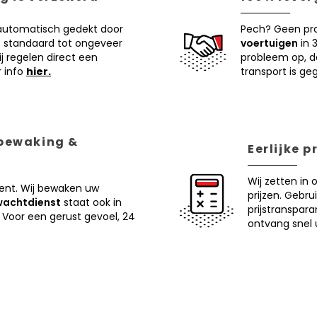
 automatisch gedekt door
Pech? Geen pr
 standaard tot ongeveer
voertuigen
in 
j regelen direct een
probleem op, d
r info
hier.
transport is ge
 bewaking &
Eerlijke 
Wij zetten in 
ent. Wij bewaken uw
prijzen. Gebru
wachtdienst
staat ook in
prijstranspar
 Voor een gerust gevoel, 24
ontvang snel u