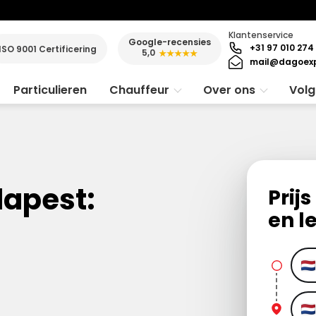
Klantenservice
Google-recensies
+31 97 010 274
ISO 9001 Certificering
5,0
★★★★★
mail@dagoexp
Particulieren
Chauffeur
Over ons
Volg
dapest:
Prij
en l