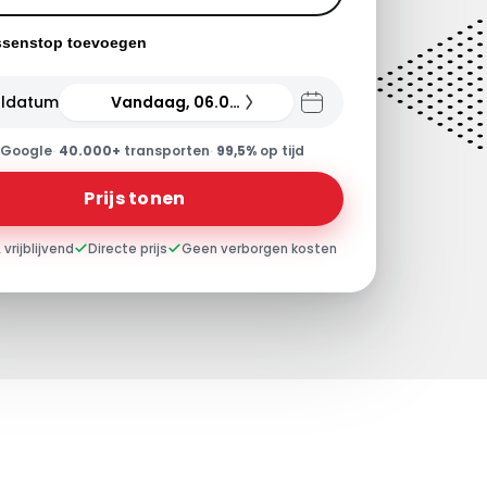
ssenstop toevoegen
ldatum
Vandaag, 06.08.26
Google
·
40.000+
transporten
·
99,5%
op tijd
Prijs tonen
 vrijblijvend
Directe prijs
Geen verborgen kosten