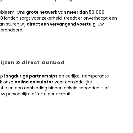
obleem. Ons
grote netwerk van meer dan 50.000
38 landen zorgt voor zekerheid: treedt er onverhoopt een
an sturen wij
direct een vervangend voertuig
. Uw
garandeerd.
prijzen & direct aanbod
op
langdurige partnerships
en eerlijke, transparante
ik onze
online calculator
voor onmiddellijke
antie en een aanbieding binnen enkele seconden – of
w persoonlijke offerte per e-mail.