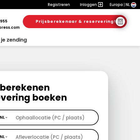
Registreren
Inloggen
Europa
NL
 955
Prijsberekenaar & reservering!
ress.com
 je zending
s berekenen
evering boeken
NL
NL