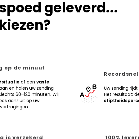
poed geleverd...
kiezen?
ng op de minuut
Recordsnell
situatie
of een
vaste
 aan en halen uw zending
Uw zending rijdt
lechts 60–120 minuten. Wij
Het resultaat: d
oos aansluit op uw
stiptheidsperc
vertragingen.
g is verzekerd
100% lever