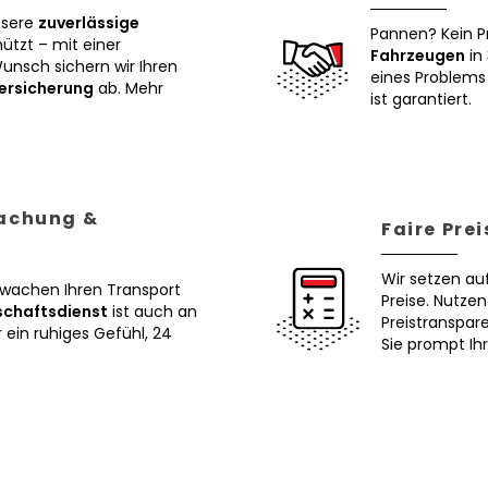
nsere
zuverlässige
Pannen? Kein P
tzt – mit einer
Fahrzeugen
in 
Wunsch sichern wir Ihren
eines Problems 
ersicherung
ab. Mehr
ist garantiert.
wachung &
Faire Pre
Wir setzen au
erwachen Ihren Transport
Preise. Nutze
schaftsdienst
ist auch an
Preistranspar
ein ruhiges Gefühl, 24
Sie prompt Ih