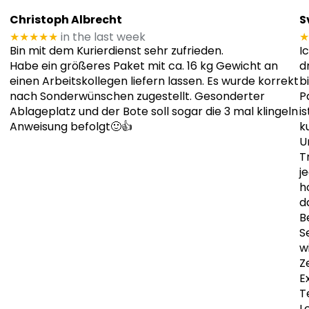
Christoph Albrecht
S
★★★★★
in the last week
★
Bin mit dem Kurierdienst sehr zufrieden.
I
Habe ein größeres Paket mit ca. 16 kg Gewicht an
d
einen Arbeitskollegen liefern lassen. Es wurde korrekt
b
nach Sonderwünschen zugestellt. Gesonderter
P
Ablageplatz und der Bote soll sogar die 3 mal klingeln
i
Anweisung befolgt🙂👍
k
U
T
j
h
d
B
S
w
Z
E
T
L