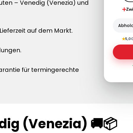
uten – Venedig (Venezia) und
Zw
Abhol
ieferzeit auf dem Markt.
★
5,0
dungen.
arantie für termingerechte
dig (Venezia) 🚚📦