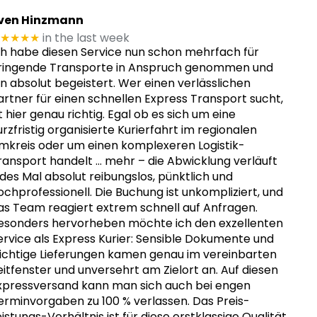
ven Hinzmann
★★★★
in the last week
ch habe diesen Service nun schon mehrfach für
ringende Transporte in Anspruch genommen und
in absolut begeistert. Wer einen verlässlichen
artner für einen schnellen Express Transport sucht,
st hier genau richtig. Egal ob es sich um eine
urzfristig organisierte Kurierfahrt im regionalen
mkreis oder um einen komplexeren Logistik-
ransport handelt
… mehr
– die Abwicklung verläuft
edes Mal absolut reibungslos, pünktlich und
ochprofessionell. Die Buchung ist unkompliziert, und
as Team reagiert extrem schnell auf Anfragen.
esonders hervorheben möchte ich den exzellenten
ervice als Express Kurier: Sensible Dokumente und
ichtige Lieferungen kamen genau im vereinbarten
eitfenster und unversehrt am Zielort an. Auf diesen
xpressversand kann man sich auch bei engen
erminvorgaben zu 100 % verlassen. Das Preis-
eistungs-Verhältnis ist für diese erstklassige Qualität