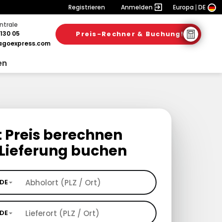
Registrieren
Anmelden
Europa
DE
ntrale
130 05
Preis-Rechner & Buchung!
goexpress.com
en
t Preis berechnen
Lieferung buchen
DE
DE