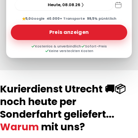
Heute, 08.08.26
★
5,0
Google
·
40.000+
Transporte
·
99,5%
pünktlich
Preis anzeigen
Kostenlos & unverbindlich
Sofort-Preis
Keine versteckten Kosten
Kurierdienst Utrecht 🚚📦
noch heute per
Sonderfahrt geliefert...
Warum
mit uns?