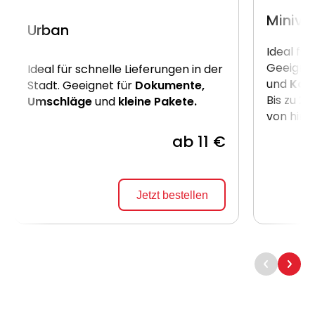
Miniva
Urban
Ideal für
Geeignet
Ideal für schnelle Lieferungen in der
und
Kart
Stadt. Geeignet für
Dokumente,
Bis zu 2
Umschläge
und
kleine Pakete.
von hint
ab 11 €
Jetzt bestellen