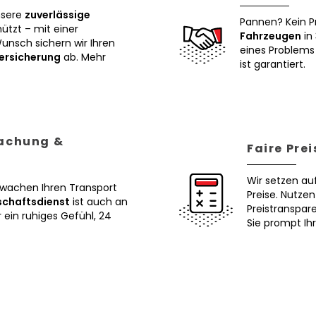
nsere
zuverlässige
Pannen? Kein P
tzt – mit einer
Fahrzeugen
in 
Wunsch sichern wir Ihren
eines Problems 
ersicherung
ab. Mehr
ist garantiert.
wachung &
Faire Pre
Wir setzen au
erwachen Ihren Transport
Preise. Nutze
schaftsdienst
ist auch an
Preistranspar
ein ruhiges Gefühl, 24
Sie prompt Ih