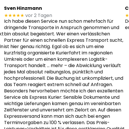
Sven Hinzmann
C
★★★★★
vor 2 Tagen
★
Ich habe diesen Service nun schon mehrfach für
D
dringende Transporte in Anspruch genommen und
e
kt
bin absolut begeistert. Wer einen verlässlichen
Partner für einen schnellen Express Transport sucht,
ln
ist hier genau richtig. Egal ob es sich um eine
kurzfristig organisierte Kurierfahrt im regionalen
Umkreis oder um einen komplexeren Logistik-
Transport handelt
… mehr
– die Abwicklung verläuft
jedes Mal absolut reibungslos, pünktlich und
hochprofessionell. Die Buchung ist unkompliziert, und
das Team reagiert extrem schnell auf Anfragen.
Besonders hervorheben möchte ich den exzellenten
Service als Express Kurier: Sensible Dokumente und
wichtige Lieferungen kamen genau im vereinbarten
Zeitfenster und unversehrt am Zielort an. Auf diesen
Expressversand kann man sich auch bei engen
Terminvorgaben zu 100 % verlassen. Das Preis-
Leistungs-Verhältnis ist für diese erstklassige Qualität