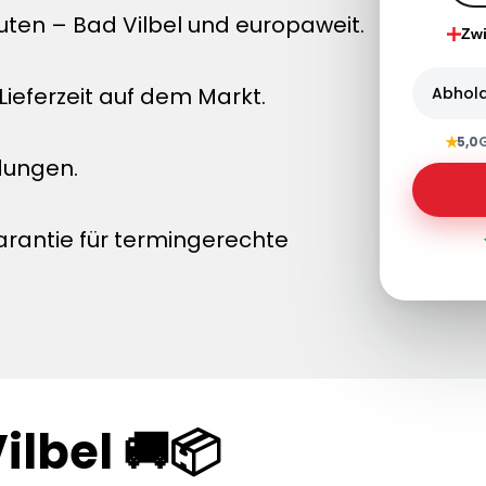
ten – Bad Vilbel und europaweit.
Zw
ieferzeit auf dem Markt.
Abhol
★
5,0
dungen.
arantie für termingerechte
ilbel 🚚📦