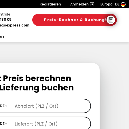
Registrieren
Anmelden
Europa
DE
ntrale
130 05
Preis-Rechner & Buchung!
goexpress.com
en
t Preis berechnen
Lieferung buchen
DE
DE