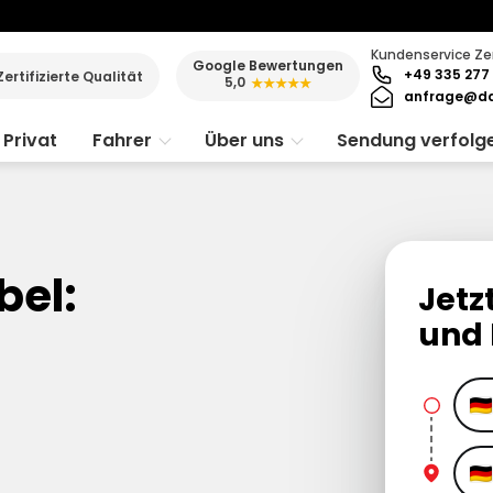
Kundenservice Ze
Google Bewertungen
+49 335 277 
Zertifizierte Qualität
5,0
★★★★★
anfrage@da
Privat
Fahrer
Über uns
Sendung verfolg
bel:
Jetz
und 