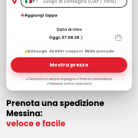
IT
Aggiungi tappa
Data di ritiro
Oggi, 07.08.26
★
5,0
Google
·
40.000+
trasporti
·
99,5%
puntuale
Mostra prezzo
Gratuito e senza impegno
Prezzo immediato
Nessun costo nascosto
Prenota una spedizione
Messina:
veloce e facile