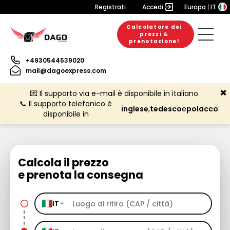
Registrati
Accedi
Europa
IT
Calcolatore dei
prezzi &
prenotazione!
+4930544539020
mail@dagoexpress.com
💌 Il supporto via e-mail è disponibile in italiano.
📞 Il supporto telefonico è
inglese
,
tedesco
e
polacco
.
disponibile in
Calcola il prezzo
e prenota la consegna
IT