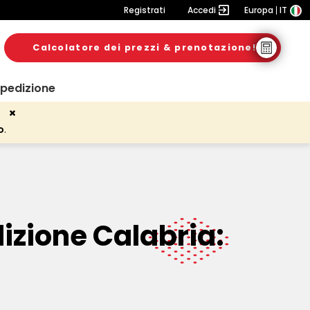
Registrati
Accedi
Europa
IT
Calcolatore dei prezzi & prenotazione!
spedizione
o
.
izione Calabria: