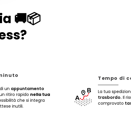
ia 🚚📦
ess?
 minuto
Tempo di c
di un
appuntamento
La tua spedizion
un ritiro rapido
nella tua
trasbordo.
Il ri
sibilità che si integra
comprovato
ta
ese inutili.