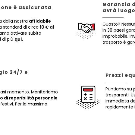
Garanzia d
zione è assicurata
avrà luogo
a dalla nostra
affidabile
Guasto? Nessun
 standard di circa
10 € al
in 38 paesi gar
iamo attivare subito
improbabile, i
i di più
qui.
trasporto è gar
io 24/7 e
Prezzi eq
Puntiamo su
lsiasi momento. Monitoriamo
trasparenti. U
io di reperibilità personale
immediata dei 
festivi. Per la massima
rapidamente il