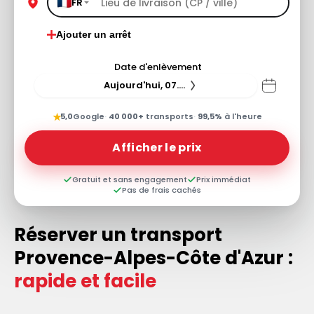
FR
Ajouter un arrêt
Date d'enlèvement
Aujourd'hui, 07.08.26
★
5,0
Google
·
40 000+
transports
·
99,5%
à l'heure
Afficher le prix
Gratuit et sans engagement
Prix immédiat
Pas de frais cachés
Réserver un transport
Provence-Alpes-Côte d'Azur :
rapide et facile