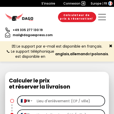
S'inscrire
Connexion
Europe
FR
Calculateur de
prix & réservation!
+49 335 277 130 19
mail@dagoexpress.com
💌 Le support par e-mail est disponible en français.
📞 Le support téléphonique
anglais
,
allemand
et
polonais
.
est disponible en
Calculer le prix
et réserver la livraison
FR