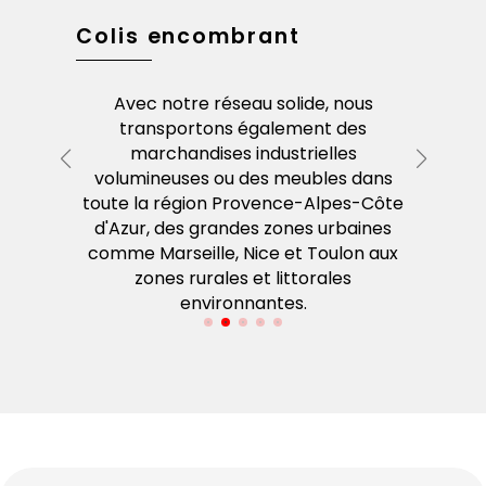
Colis encombrant
Envoi
Avec notre réseau solide, nous
Notr
née aux
transportons également des
Provenc
ence :
marchandises industrielles
des liv
ttes de
volumineuses ou des meubles dans
princip
la région
toute la région Provence-Alpes-Côte
région, 
zur.
d'Azur, des grandes zones urbaines
comme Marseille, Nice et Toulon aux
zones rurales et littorales
environnantes.