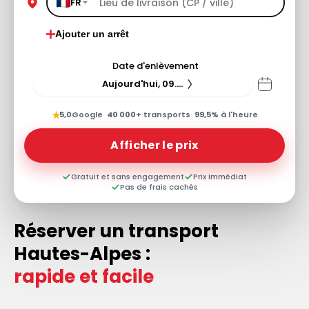
FR
Ajouter un arrêt
Date d'enlèvement
Aujourd'hui, 09.08.26
★
5,0
Google
·
40 000+
transports
·
99,5%
à l'heure
Afficher le prix
Gratuit et sans engagement
Prix immédiat
Pas de frais cachés
Réserver un transport
Hautes-Alpes :
rapide et facile