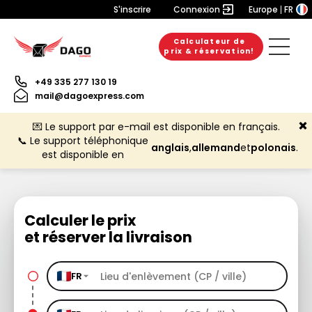
S'inscrire
Connexion
Europe
FR
Calculateur de
prix & réservation!
+49 335 277 130 19
mail@dagoexpress.com
💌 Le support par e-mail est disponible en français.
📞 Le support téléphonique
anglais
,
allemand
et
polonais
.
est disponible en
Calculer le prix
et réserver la livraison
FR