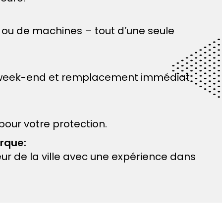
s ou de machines – tout d’une seule
 le week-end et remplacement immédiat
our votre protection.
erque:
r de la ville avec une expérience dans