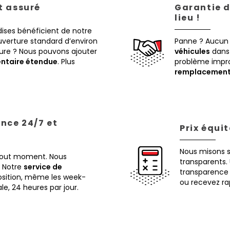
st assuré
Garantie d
lieu !
ises bénéficient de notre
verture standard d’environ
Panne ? Aucun
eure ? Nous pouvons ajouter
véhicules
dans 
ntaire étendue
. Plus
problème impr
remplacemen
ance 24/7 et
Prix équi
Nous misons 
 tout moment. Nous
transparents. 
Notre
service de
transparence 
osition, même les week-
ou recevez ra
ale, 24 heures par jour.