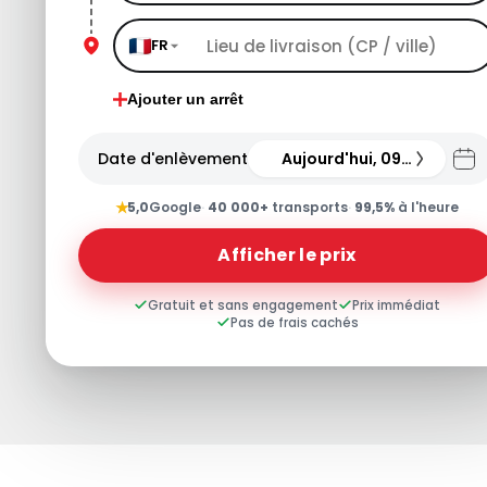
FR
Ajouter un arrêt
Date d'enlèvement
Aujourd'hui, 09.08.26
★
5,0
Google
·
40 000+
transports
·
99,5%
à l'heure
Afficher le prix
Gratuit et sans engagement
Prix immédiat
Pas de frais cachés