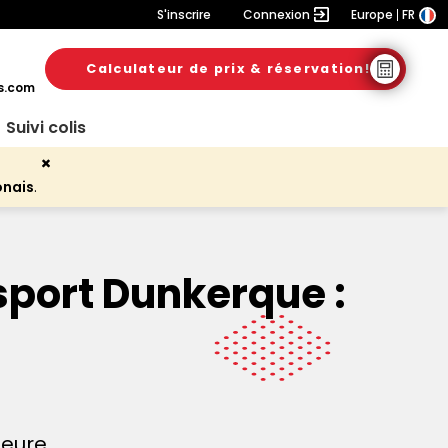
S'inscrire
Connexion
Europe
FR
Calculateur de prix & réservation!
s.com
Suivi colis
onais
.
sport Dunkerque :
heure.