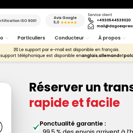
Service client
Avis Google
+4930544539020
rtification ISO 9001
5,0
★★★★★
mail@dagoexpres
ro
Particuliers
Conducteur
À propos
💌 Le support par e-mail est disponible en français.
 support téléphonique est disponible en
anglais
,
allemand
et
pol
Réserver un tran
rapide et facile
Ponctualité garantie :
99,5 % des envois arrivent à l’