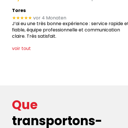
Tores
★★★★★
vor 4 Monaten
J’ai eu une très bonne expérience : service rapide e
fiable, équipe professionnelle et communication
claire. Très satisfait.
voir tout
marchandises
Que
transportons-
orte vos palettes de manière fiable à travers Dunkerqu
vrons des palettes directement à chaque destination dans