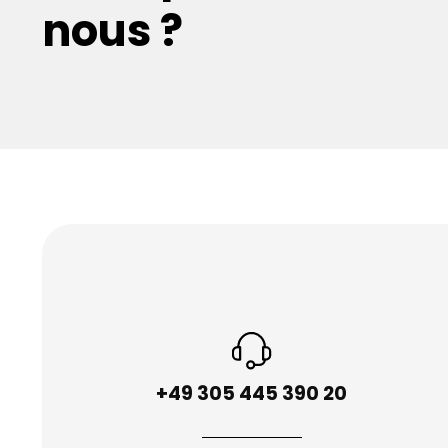
uropéens – ponctuellement et en toute sécurité.
nous ?
+49 305 445 390 20