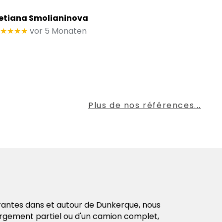
etiana Smolianinova
★★★★
vor 5 Monaten
Plus de nos références...
Envois 
antes dans et autour de Dunkerque, nous
Si vous êtes p
 chargement partiel ou d'un camion complet,
récupérons