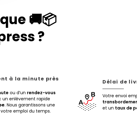
que 🚚📦
ress ?
ent à la minute près
Délai de li
nute
ou d’un
rendez-vous
Votre envoi em
ec un enlèvement rapide
transbordemen
pe
. Nous garantissons une
et un
taux de p
 à votre emploi du temps.