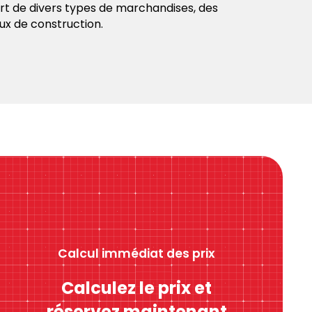
rt de divers types de marchandises, des
x de construction.
Calcul immédiat des prix
Calculez le prix et
réservez maintenant