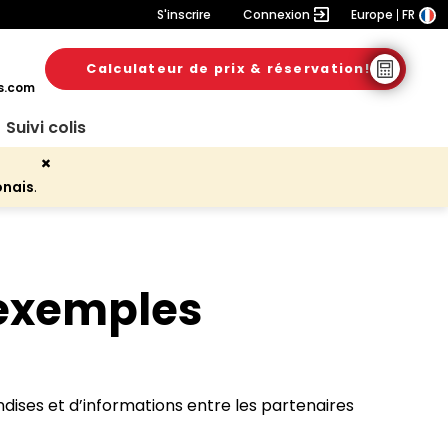
S'inscrire
Connexion
Europe
FR
Calculateur de prix & réservation!
s.com
Suivi colis
onais
.
 exemples
andises et d’informations entre les partenaires