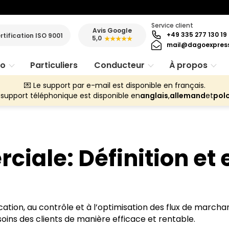
Service client
Avis Google
+49 335 277 130 19
rtification ISO 9001
5,0
★★★★★
mail@dagoexpres
ro
Particuliers
Conducteur
À propos
💌 Le support par e-mail est disponible en français.
 support téléphonique est disponible en
anglais
,
allemand
et
pol
ciale: Définition et
ication, au contrôle et à l’optimisation des flux de march
ins des clients de manière efficace et rentable.