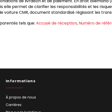
conditions de livraison et de paiement. En droit alleman
is elle permet de clarifier les responsabilités et les risq
 de voiture CMR, document standardisé régissant les transp
parentés tels que:
Accusé de réception
,
Numéro de réfé
Informations
À propos de nous
Carrières