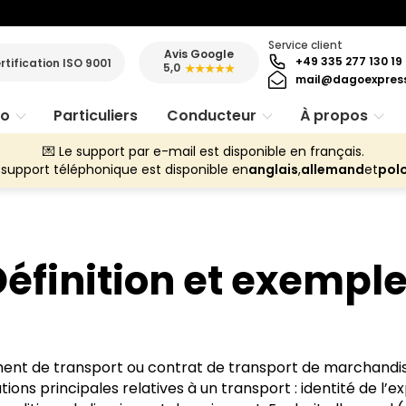
Service client
Avis Google
+49 335 277 130 19
rtification ISO 9001
5,0
★★★★★
mail@dagoexpres
ro
Particuliers
Conducteur
À propos
💌 Le support par e-mail est disponible en français.
 support téléphonique est disponible en
anglais
,
allemand
et
pol
 Définition et exempl
cument de transport ou contrat de transport de marchandise
ons principales relatives à un transport : identité de l’e