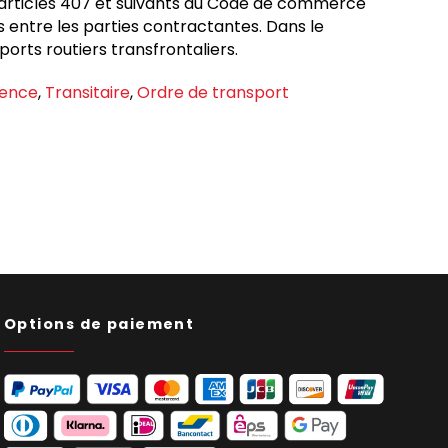
d (articles 407 et suivants du Code de commerce
ues entre les parties contractantes. Dans le
orts routiers transfrontaliers.
rence
,
Transitaire
,
Ordre de transport
Options de paiement