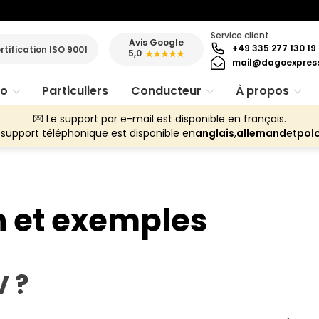
Service client
Avis Google
+49 335 277 130 19
rtification ISO 9001
5,0
★★★★★
mail@dagoexpres
ro
Particuliers
Conducteur
À propos
💌 Le support par e-mail est disponible en français.
 support téléphonique est disponible en
anglais
,
allemand
et
pol
n et exemples
V ?