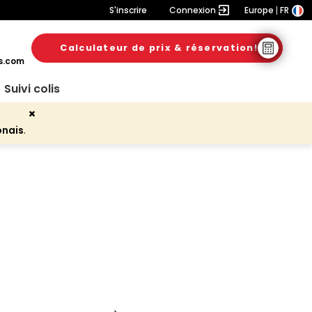
S'inscrire
Connexion
Europe
FR
Calculateur de prix & réservation!
s.com
Suivi colis
onais
.