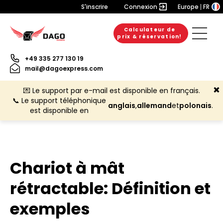
S'inscrire
Connexion
Europe
FR
Calculateur de
prix & réservation!
+49 335 277 130 19
mail@dagoexpress.com
💌 Le support par e-mail est disponible en français.
📞 Le support téléphonique
anglais
,
allemand
et
polonais
.
est disponible en
Chariot à mât
rétractable: Définition et
exemples