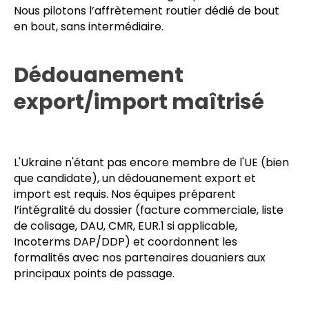
Nous desservons les principales zones accessibles :
Kyiv, Lviv, Odessa, Kharkiv et Dnipro, ainsi que les
zones industrielles et sites logistiques secondaires.
Nous pilotons l’affrètement routier dédié de bout
en bout, sans intermédiaire.
Dédouanement
export/import maîtrisé
L'Ukraine n'étant pas encore membre de l'UE (bien
que candidate), un dédouanement export et
import est requis. Nos équipes préparent
l’intégralité du dossier (facture commerciale, liste
de colisage, DAU, CMR, EUR.1 si applicable,
Incoterms DAP/DDP) et coordonnent les