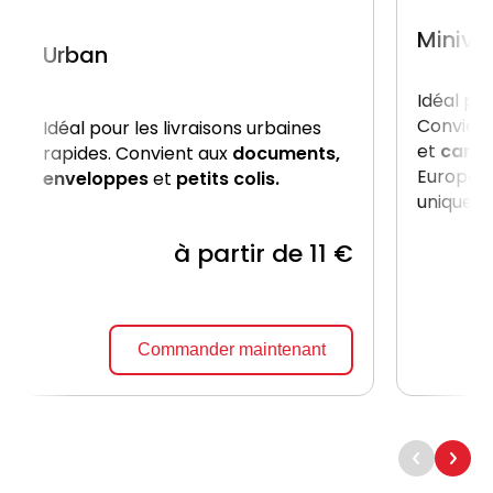
Miniva
Urban
Idéal po
Convient
Idéal pour les livraisons urbaines
et
carto
rapides. Convient aux
documents,
Europe, 
enveloppes
et
petits colis.
uniquem
à partir de 11 €
Commander maintenant