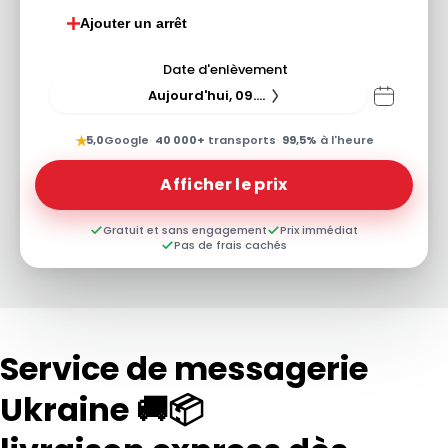
Ajouter un arrêt
Date d'enlèvement
Aujourd'hui, 09.08.26
★
5,0
Google
·
40 000+
transports
·
99,5%
à l'heure
Afficher le prix
Gratuit et sans engagement
Prix immédiat
Pas de frais cachés
Service de messagerie
Ukraine 🚚📦