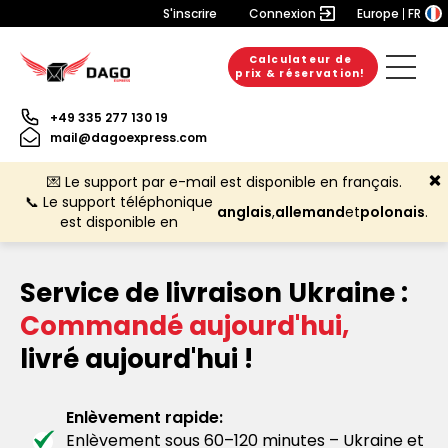
S'inscrire
Connexion
Europe
FR
Calculateur de
prix & réservation!
+49 335 277 130 19
mail@dagoexpress.com
💌 Le support par e-mail est disponible en français.
📞 Le support téléphonique
anglais
,
allemand
et
polonais
.
est disponible en
Service de livraison Ukraine :
Commandé aujourd'hui,
livré aujourd'hui !
Enlèvement rapide:
Enlèvement sous 60–120 minutes – Ukraine et