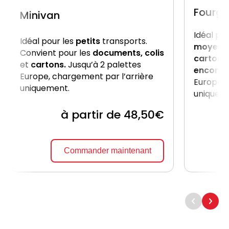
Fourgo
Minivan
Idéal po
Idéal pour les
petits
transports.
moyenn
Convient pour les
documents, colis
cartons
et
cartons.
Jusqu’à 2 palettes
encomb
Europe, chargement par l’arrière
Europe, 
uniquement.
uniquem
à partir de 48,50€
Commander maintenant