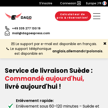
S'inscrire
Connexion
Europe
FR
Calculateur de
prix & réservation!
+49 335 277 130 19
mail@dagoexpress.com
💌 Le support par e-mail est disponible en français.
📞 Le support téléphonique
anglais
,
allemand
et
polonais
.
est disponible en
Service de livraison Suède :
Commandé aujourd'hui,
livré aujourd'hui !
Enlèvement rapide:
Enlèvement sous 60–120 minutes – Suède et