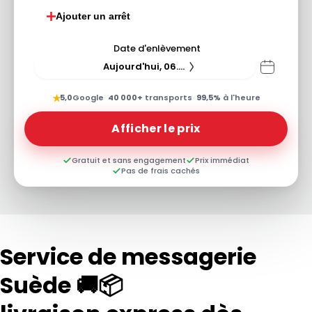
Ajouter un arrêt
Date d'enlèvement
Aujourd'hui, 06.08.26
★
5,0
Google
·
40 000+
transports
·
99,5%
à l'heure
Afficher le prix
Gratuit et sans engagement
Prix immédiat
Pas de frais cachés
Service de messagerie
Suède 🚚📦