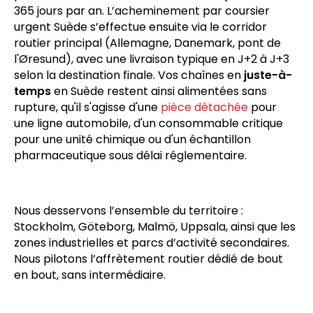
l’épine dorsale des flux tendus de nos clients
industriels. L’enlèvement intervient sous 60 à 120
minutes après validation de votre commande,
partout en France, 24 heures sur 24, 7 jours sur 7 et
365 jours par an. L’acheminement par coursier
urgent Suède s’effectue ensuite via le corridor
routier principal (Allemagne, Danemark, pont de
l'Øresund), avec une livraison typique en J+2 à J+3
selon la destination finale. Vos chaînes en
juste-à-
temps
en Suède restent ainsi alimentées sans
rupture, qu'il s'agisse d'une
pièce détachée
pour
une ligne automobile, d'un consommable critique
pour une unité chimique ou d'un échantillon
pharmaceutique sous délai réglementaire.
Nous desservons l’ensemble du territoire :
Stockholm, Göteborg, Malmö, Uppsala, ainsi que les
zones industrielles et parcs d’activité secondaires.