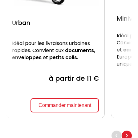
Miniva
Urban
Idéal po
Convient
Idéal pour les livraisons urbaines
et
carto
rapides. Convient aux
documents,
Europe, 
enveloppes
et
petits colis.
uniquem
à partir de 11 €
Commander maintenant