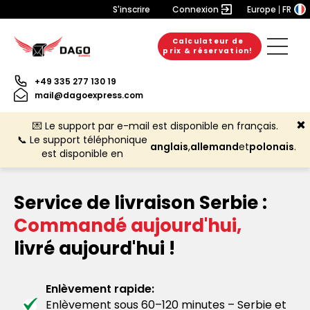
S'inscrire
Connexion
Europe
FR
Calculateur de
prix & réservation!
+49 335 277 130 19
mail@dagoexpress.com
💌 Le support par e-mail est disponible en français.
📞 Le support téléphonique
anglais
,
allemand
et
polonais
.
est disponible en
Service de livraison Serbie :
Commandé aujourd'hui,
livré aujourd'hui !
Enlèvement rapide:
Enlèvement sous 60–120 minutes – Serbie et