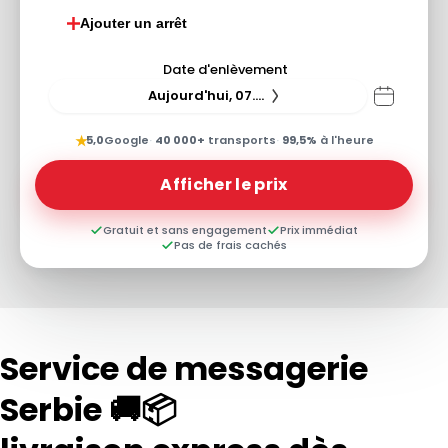
Ajouter un arrêt
Date d'enlèvement
Aujourd'hui, 07.08.26
★
5,0
Google
·
40 000+
transports
·
99,5%
à l'heure
Afficher le prix
Gratuit et sans engagement
Prix immédiat
Pas de frais cachés
Service de messagerie
Serbie 🚚📦