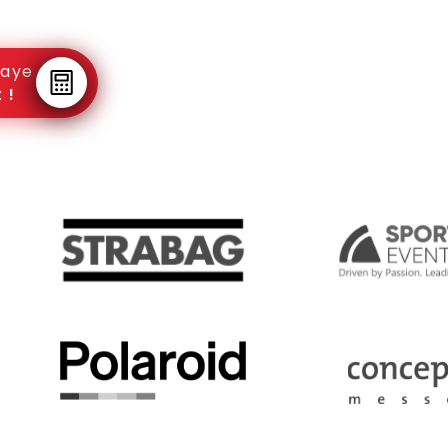
raye
 !