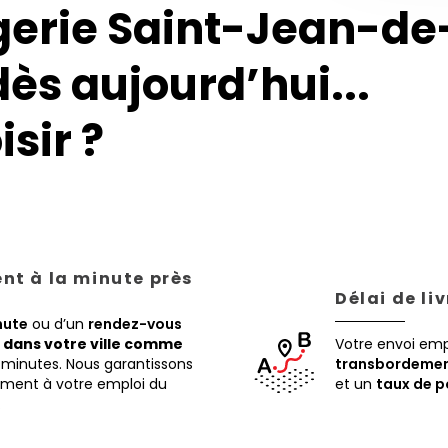
gerie Saint-Jean-de
dès aujourd’hui...
sir ?
ent à la minute près
Délai de li
nute
ou d’un
rendez-vous
,
dans votre ville comme
Votre envoi em
 minutes. Nous garantissons
transbordemen
tement à votre emploi du
et un
taux de p
.