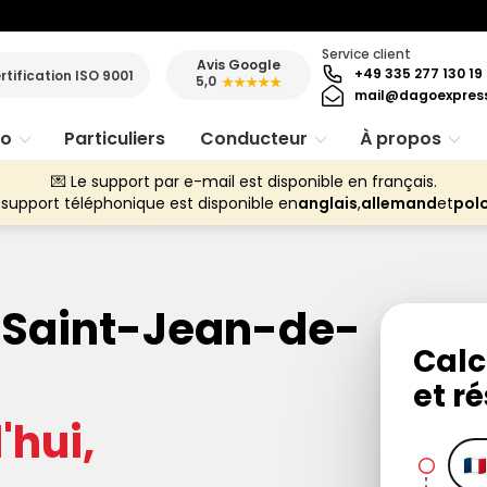
Service client
Avis Google
+49 335 277 130 19
rtification ISO 9001
5,0
★★★★★
mail@dagoexpres
ro
Particuliers
Conducteur
À propos
💌 Le support par e-mail est disponible en français.
 support téléphonique est disponible en
anglais
,
allemand
et
pol
n Saint-Jean-de-
Calc
et ré
hui,