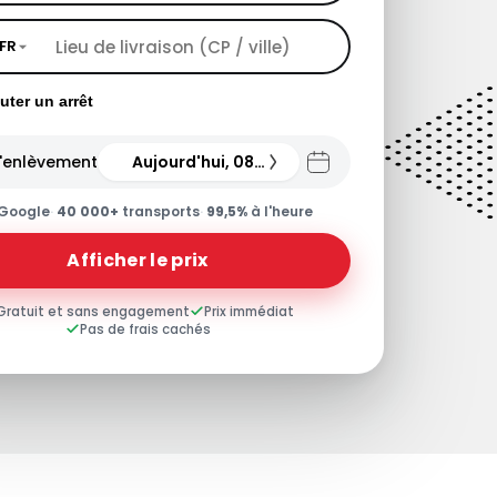
FR
uter un arrêt
'enlèvement
Aujourd'hui, 08.08.26
Google
·
40 000+
transports
·
99,5%
à l'heure
Afficher le prix
Gratuit et sans engagement
Prix immédiat
Pas de frais cachés