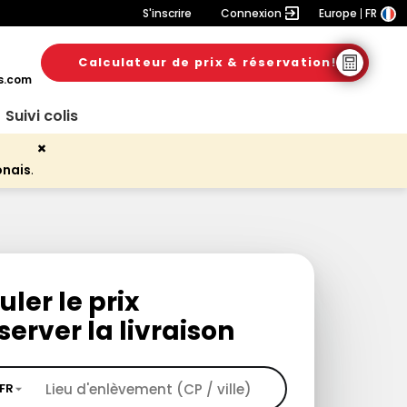
S'inscrire
Connexion
Europe
FR
Calculateur de prix & réservation!
s.com
Suivi colis
onais
.
uler le prix
server la livraison
FR