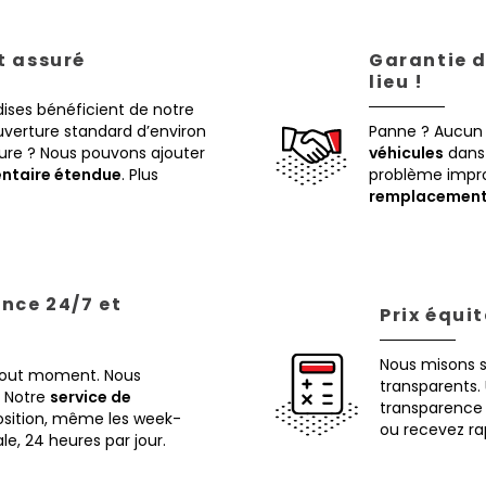
st assuré
Garantie d
lieu !
ises bénéficient de notre
verture standard d’environ
Panne ? Aucun
eure ? Nous pouvons ajouter
véhicules
dans 
ntaire étendue
. Plus
problème impr
remplacemen
ance 24/7 et
Prix équi
Nous misons 
 tout moment. Nous
transparents. 
Notre
service de
transparence 
osition, même les week-
ou recevez ra
ale, 24 heures par jour.