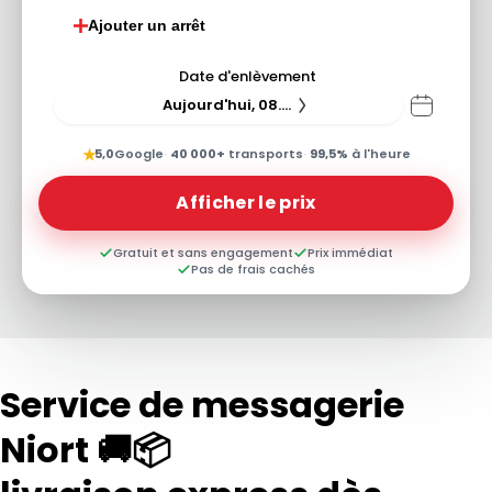
Ajouter un arrêt
Date d'enlèvement
Aujourd'hui, 08.08.26
★
5,0
Google
·
40 000+
transports
·
99,5%
à l'heure
Afficher le prix
Gratuit et sans engagement
Prix immédiat
Pas de frais cachés
Service de messagerie
Niort 🚚📦