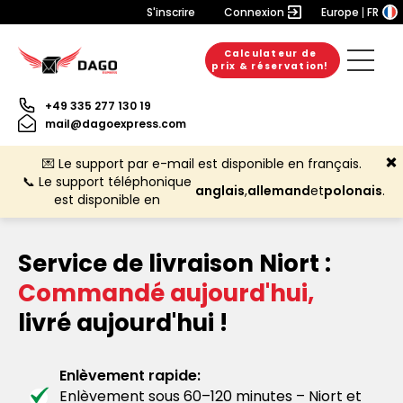
S'inscrire
Connexion
Europe
FR
Calculateur de
prix & réservation!
+49 335 277 130 19
mail@dagoexpress.com
💌 Le support par e-mail est disponible en français.
📞 Le support téléphonique
anglais
,
allemand
et
polonais
.
est disponible en
Service de livraison Niort :
Commandé aujourd'hui,
livré aujourd'hui !
Enlèvement rapide:
Enlèvement sous 60–120 minutes – Niort et