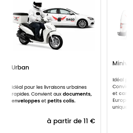
Miniva
Urban
Idéal po
Convient
Idéal pour les livraisons urbaines
et
carto
rapides. Convient aux
documents,
Europe, 
enveloppes
et
petits colis.
uniquem
à partir de 11 €