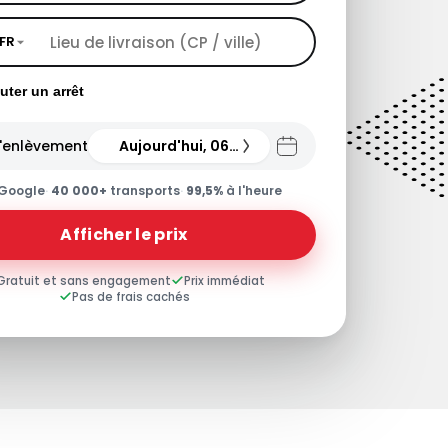
FR
uter un arrêt
'enlèvement
Aujourd'hui, 06.08.26
Google
·
40 000+
transports
·
99,5%
à l'heure
Afficher le prix
Gratuit et sans engagement
Prix immédiat
Pas de frais cachés