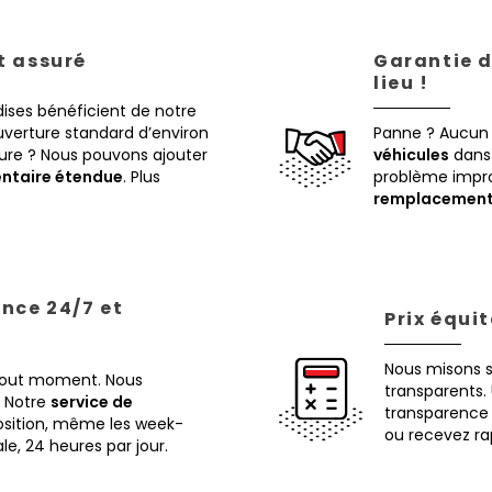
st assuré
Garantie d
lieu !
ises bénéficient de notre
verture standard d’environ
Panne ? Aucun
eure ? Nous pouvons ajouter
véhicules
dans 
ntaire étendue
. Plus
problème impr
remplacemen
ance 24/7 et
Prix équi
Nous misons 
 tout moment. Nous
transparents. 
Notre
service de
transparence 
osition, même les week-
ou recevez ra
ale, 24 heures par jour.