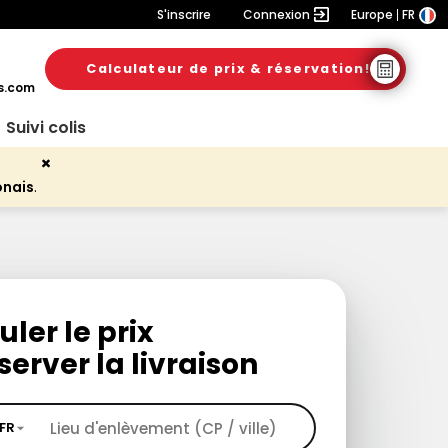
S'inscrire
Connexion
Europe
FR
Calculateur de prix & réservation!
s.com
Suivi colis
onais
.
uler le prix
server la livraison
FR