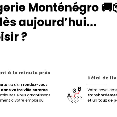
gerie Monténégro 🚚
dès aujourd’hui...
sir ?
ent à la minute près
Délai de li
nute
ou d’un
rendez-vous
,
dans votre ville comme
Votre envoi em
 minutes. Nous garantissons
transbordemen
tement à votre emploi du
et un
taux de p
.