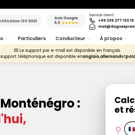
Service client
Avis Google
+49 335 277 130 19
rtification ISO 9001
5,0
★★★★★
mail@dagoexpres
ro
Particuliers
Conducteur
À propos
💌 Le support par e-mail est disponible en français.
 support téléphonique est disponible en
anglais
,
allemand
et
pol
Calc
n Monténégro :
et ré
hui,