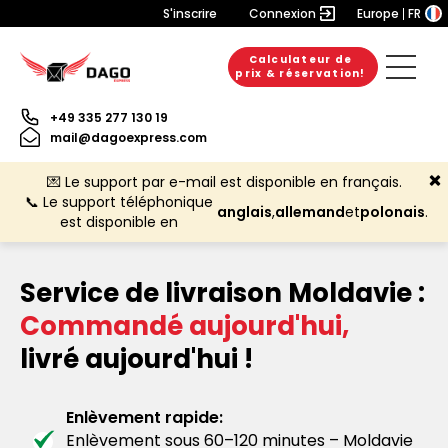
S'inscrire
Connexion
Europe
FR
Calculateur de
prix & réservation!
+49 335 277 130 19
mail@dagoexpress.com
💌 Le support par e-mail est disponible en français.
📞 Le support téléphonique
anglais
,
allemand
et
polonais
.
est disponible en
Service de livraison Moldavie :
Commandé aujourd'hui,
livré aujourd'hui !
Enlèvement rapide:
Enlèvement sous 60–120 minutes – Moldavie