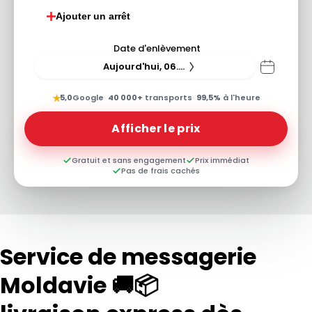
Ajouter un arrêt
Date d'enlèvement
Aujourd'hui, 06.08.26
★
5,0
Google
·
40 000+
transports
·
99,5%
à l'heure
Afficher le prix
Gratuit et sans engagement
Prix immédiat
Pas de frais cachés
Service de messagerie
Moldavie 🚚📦