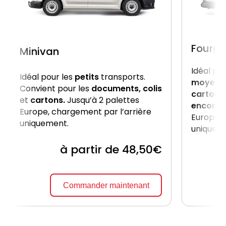
Fourgo
Minivan
Idéal po
Idéal pour les
petits
transports.
moyenn
Convient pour les
documents, colis
cartons
et
cartons.
Jusqu’à 2 palettes
encomb
Europe, chargement par l’arrière
Europe, 
uniquement.
uniquem
à partir de 48,50€
Commander maintenant