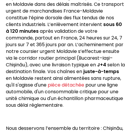
Notre modèle opérationnel combine réactivité au
départ de France et maillage européen pour livrer
en Moldavie dans des délais maîtrisés. Ce transport
urgent de marchandises France-Moldavie
constitue l’épine dorsale des flux tendus de nos
clients industriels. L’enlèvement intervient
sous 60
à 120 minutes
après validation de votre
commande, partout en France, 24 heures sur 24, 7
jours sur 7 et 365 jours par an. L’acheminement par
notre coursier urgent Moldavie s’effectue ensuite
via le corridor routier principal (Bucarest–Iași–
Chișinău), avec une livraison typique en
J+4
selon la
destination finale. Vos chaînes en
juste-à-temps
en Moldavie restent ainsi alimentées sans rupture,
qu'il s'agisse d'une
pièce détachée
pour une ligne
automobile, d'un consommable critique pour une
unité chimique ou d'un échantillon pharmaceutique