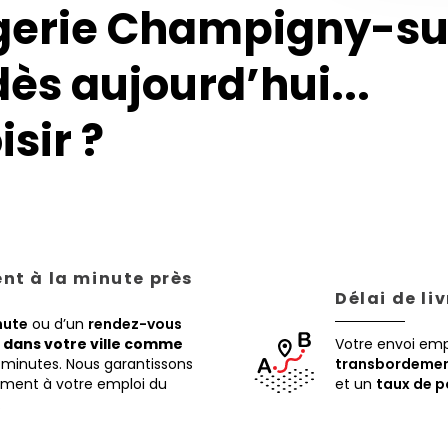
gerie Champigny-su
dès aujourd’hui...
sir ?
ent à la minute près
Délai de li
nute
ou d’un
rendez-vous
,
dans votre ville comme
Votre envoi em
 minutes. Nous garantissons
transbordemen
tement à votre emploi du
et un
taux de p
.