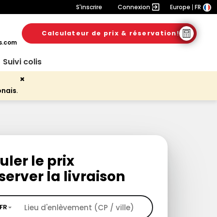
S'inscrire
Connexion
Europe
FR
Calculateur de prix & réservation!
s.com
Suivi colis
onais
.
uler le prix
server la livraison
FR