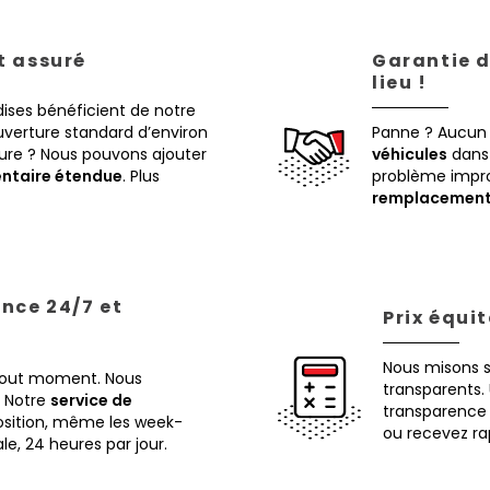
st assuré
Garantie d
lieu !
ises bénéficient de notre
verture standard d’environ
Panne ? Aucun
eure ? Nous pouvons ajouter
véhicules
dans 
ntaire étendue
. Plus
problème impr
remplacemen
ance 24/7 et
Prix équi
Nous misons 
 tout moment. Nous
transparents. 
Notre
service de
transparence 
osition, même les week-
ou recevez ra
ale, 24 heures par jour.