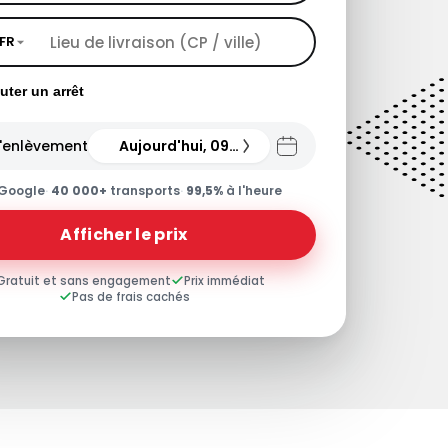
FR
uter un arrêt
'enlèvement
Aujourd'hui, 09.08.26
Google
·
40 000+
transports
·
99,5%
à l'heure
Afficher le prix
Gratuit et sans engagement
Prix immédiat
Pas de frais cachés