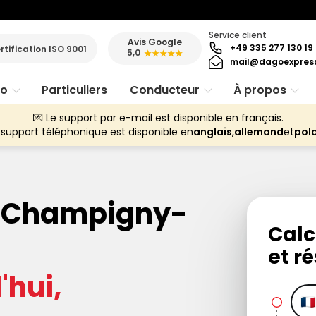
Service client
Avis Google
+49 335 277 130 19
rtification ISO 9001
5,0
★★★★★
mail@dagoexpres
ro
Particuliers
Conducteur
À propos
💌 Le support par e-mail est disponible en français.
 support téléphonique est disponible en
anglais
,
allemand
et
pol
on Champigny-
Calc
et ré
hui,