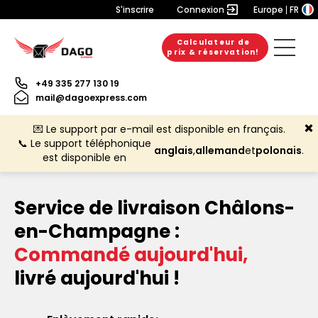
S'inscrire
Connexion
Europe
FR
Calculateur de
prix & réservation!
+49 335 277 130 19
mail@dagoexpress.com
💌 Le support par e-mail est disponible en français.
📞 Le support téléphonique
anglais
,
allemand
et
polonais
.
est disponible en
Service de livraison Châlons-
en-Champagne :
Commandé aujourd'hui,
livré aujourd'hui !