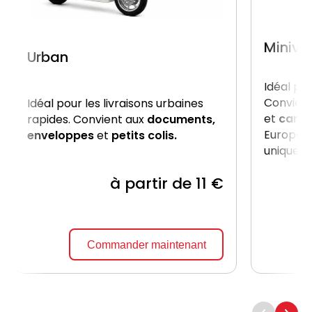
Miniva
Urban
Idéal po
Convient
Idéal pour les livraisons urbaines
et
carto
rapides. Convient aux
documents,
Europe, 
enveloppes
et
petits colis.
uniquem
à partir de 11 €
Commander maintenant