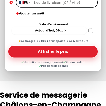
FR
Ajouter un arrêt
Date d'enlèvement
Aujourd'hui, 09.08.26
★
5,0
Google
·
40 000+
transports
·
99,5%
à l'heure
Afficher le prix
Gratuit et sans engagement
Prix immédiat
Pas de frais cachés
Service de messagerie
Châlons-en-Champagne