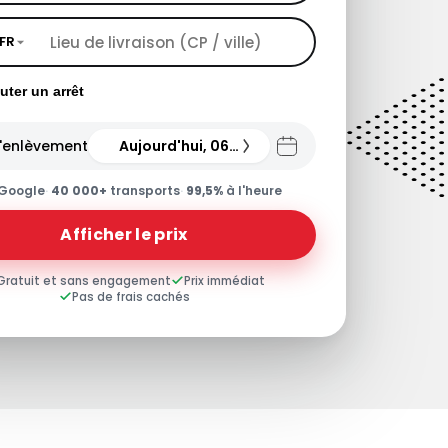
FR
uter un arrêt
'enlèvement
Aujourd'hui, 06.08.26
Google
·
40 000+
transports
·
99,5%
à l'heure
Afficher le prix
Gratuit et sans engagement
Prix immédiat
Pas de frais cachés