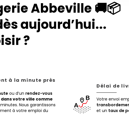
erie Abbeville 🚚📦
dès aujourd’hui...
sir ?
ent à la minute près
Délai de li
nute
ou d’un
rendez-vous
,
dans votre ville comme
Votre envoi em
 minutes. Nous garantissons
transbordemen
tement à votre emploi du
et un
taux de p
.