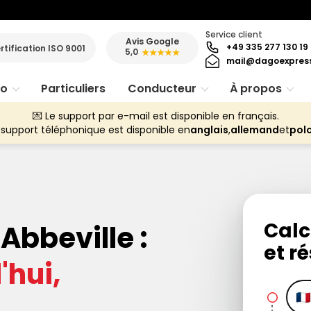
Service client
Avis Google
+49 335 277 130 19
rtification ISO 9001
5,0
★★★★★
mail@dagoexpres
ro
Particuliers
Conducteur
À propos
💌 Le support par e-mail est disponible en français.
 support téléphonique est disponible en
anglais
,
allemand
et
pol
Calc
 Abbeville :
et ré
hui,