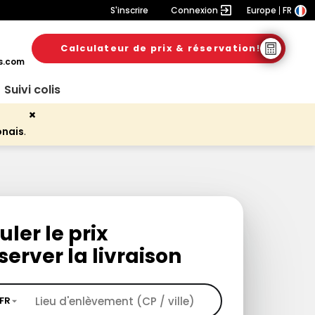
S'inscrire
Connexion
Europe
FR
Calculateur de prix & réservation!
s.com
Suivi colis
onais
.
uler le prix
server la livraison
FR