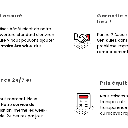
st assuré
Garantie d
lieu !
ises bénéficient de notre
verture standard d’environ
Panne ? Aucun
eure ? Nous pouvons ajouter
véhicules
dans 
ntaire étendue
. Plus
problème impr
remplacemen
ance 24/7 et
Prix équi
Nous misons 
 tout moment. Nous
transparents. 
Notre
service de
transparence 
osition, même les week-
ou recevez ra
ale, 24 heures par jour.