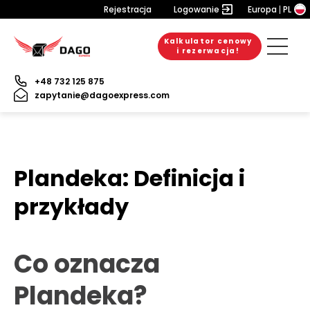
Rejestracja
Logowanie
Europa
PL
Kalkulator cenowy
i rezerwacja!
+48 732 125 875
zapytanie@dagoexpress.com
Plandeka: Definicja i
przykłady
Co oznacza
Plandeka?