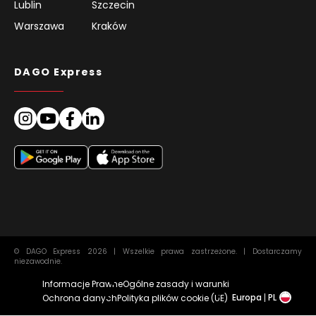
Lublin
Szczecin
Warszawa
Kraków
DAGO Express
© DAGO Express 2026 | Wszelkie prawa zastrzeżone. | Dostarczamy
niezawodnie.
Informacje Prawne
Ogólne zasady i warunki
Europa
PL
Ochrona danych
Polityka plików cookie (UE)