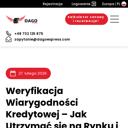
Rejestracja
Logowanie
Europa
PL
Kalkulator cenowy
6. sierpnia 2026
20. lipca 2026
10. lipca 2026
i rezerwacja!
+48 732 125 875
zapytanie@dagoexpress.com
27. lutego 2026
Weryfikacja
Wiarygodności
Kredytowej – Jak
Utrzymać się na Rynku i