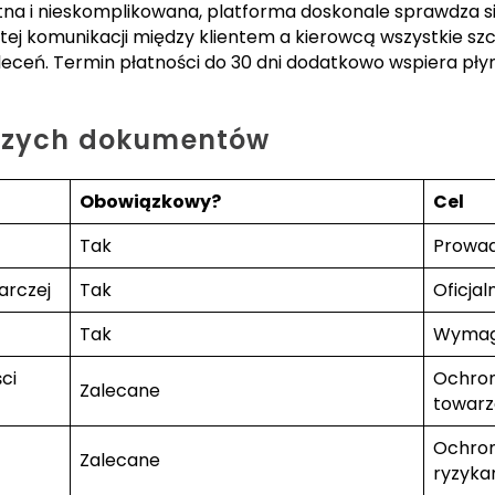
tna i nieskomplikowana, platforma doskonale sprawdza się
stej komunikacji między klientem a kierowcą wszystkie sz
leceń. Termin płatności do 30 dni dodatkowo wspiera pł
jszych dokumentów
Obowiązkowy?
Cel
Tak
Prowad
arczej
Tak
Oficjal
Tak
Wymaga
ci
Ochron
Zalecane
towarz
Ochron
Zalecane
ryzyka