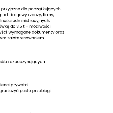
i przyjazne dla początkujących.
ort drogowy rzeczy, firmy,
ności administracyjnych.
wkę do 3,5 t – możliwości
rzyści, wymagane dokumenty oraz
dużym zainteresowaniem.
 osób rozpoczynających
enci prywatni.
graniczyć puste przebiegi.