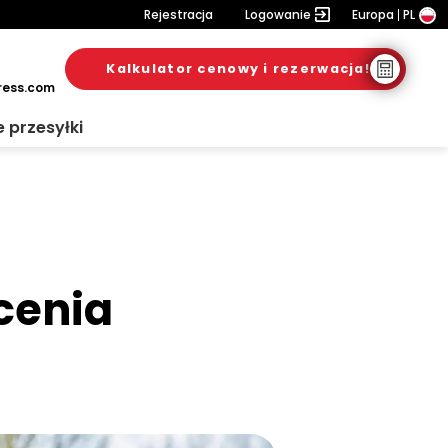
Rejestracja
Logowanie
Europa
PL
Kalkulator cenowy i rezerwacja!
6. sierpnia 2026
20. lipca 2026
10. lipca 2026
ress.com
e przesyłki
cenia