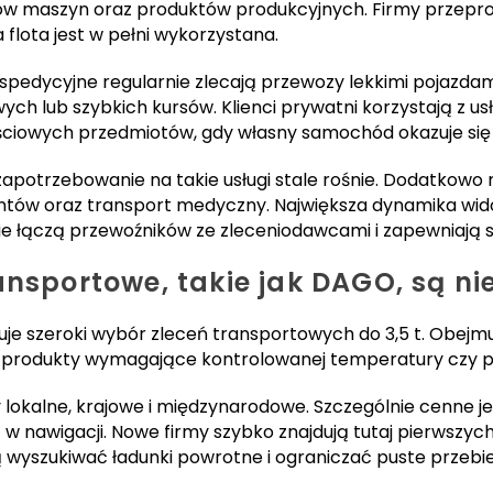
w maszyn oraz produktów produkcyjnych. Firmy przepro
lota jest w pełni wykorzystana.
spedycyjne regularnie zlecają przewozy lekkimi pojazda
 lub szybkich kursów. Klienci prywatni korzystają z usł
ściowych przedmiotów, gdy własny samochód okazuje się
apotrzebowanie na takie usługi stale rośnie. Dodatkowo 
ów oraz transport medyczny. Największa dynamika widoc
e łączą przewoźników ze zleceniodawcami i zapewniają s
ansportowe, takie jak DAGO, są n
je szeroki wybór zleceń transportowych do 3,5 t. Obejmu
ak i produkty wymagające kontrolowanej temperatury czy 
lokalne, krajowe i międzynarodowe. Szczególnie cenne je
 nawigacji. Nowe firmy szybko znajdują tutaj pierwszych
wyszukiwać ładunki powrotne i ograniczać puste przebie