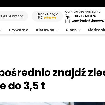
Centrala Obsługi Klienta
Oceny Google
+48 732 125 875
rtyfikat ISO 9001
5,0
★★★★★
zapytanie@dagoexp
Prywatnie
Kierowca
O nas
Śledzeni
pośrednio znajdź zle
 do 3,5 t