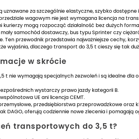
są uznawane za szczególnie elastyczne, szybko dostępne 
rzedziale wagowym nie jest wymagana licencja na transp
i kurierzy mogą rozpocząć działalność bez dużych formal
o mały samochód dostawczy, bus typu Sprinter czy ciężaró
ie. Ten przewodnik przedstawia najważniejsze cechy, ko
kże wyjaśnia, dlaczego transport do 3,5 t cieszy się tak 
rmacje w skrócie
,5 t nie wymagają specjalnych zezwoleń i są idealne dla
zpośrednich wystarczy prawo jazdy kategorii B.
 wspólnotowa UE ani licencja CEMT.
przemysłowe, przedsiębiorstwa przeprowadzkowe oraz kli
 jak DAGO, oferują codziennie nowe zlecenia i pomagają o
eceń transportowych do 3,5 t?