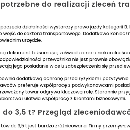
otrzebne do realizacji zleceń t
oczęcia działalności wystarczy prawo jazdy kategorii B.
 wejść do sektora transportowego. Dodatkowo konieczne
owiednim urzędzie.
 są dokument tożsamości, zaświadczenie o niekaralnośc
odpowiedzialności przewoźnika nie jest prawnie obowiązk
cają jego posiadanie w celu zabezpieczenia się przed e
pewnia dodatkową ochronę przed ryzykiem i pozytywnie 
odawców preferuje współpracę z podwykonawcami posiada
przewożony towar odgrywa kluczową rolę. Starannie pr
ębiorstwa i ułatwia współpracę z klientami biznesowymi.
t do 3,5 t? Przegląd zleceniodawc
ów do 3,5 t jest bardzo zróżnicowana. Firmy przemysłow