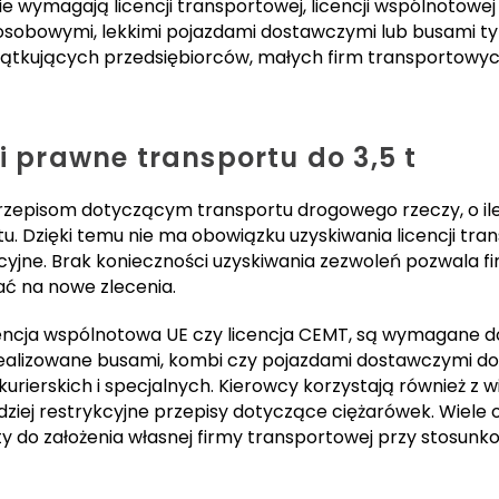
nie wymagają licencji transportowej, licencji wspólnotow
obowymi, lekkimi pojazdami dostawczymi lub busami typu
ątkujących przedsiębiorców, małych firm transportowych 
i prawne transportu do 3,5 t
 przepisom dotyczącym transportu drogowego rzeczy, o i
tu. Dzięki temu nie ma obowiązku uzyskiwania licencji tr
cyjne. Brak konieczności uzyskiwania zezwoleń pozwala 
ać na nowe zlecenia.
icencja wspólnotowa UE czy licencja CEMT, są wymagane d
realizowane busami, kombi czy pojazdami dostawczymi do 
urierskich i specjalnych. Kierowcy korzystają również z 
dziej restrykcyjne przepisy dotyczące ciężarówek. Wiele
ty do założenia własnej firmy transportowej przy stosunk