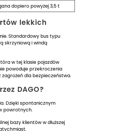
na dopiero powyżej 3,5 t
rtów lekkich
nie. Standardowy bus typu
ą skrzyniową i windą
tóra w tej klasie pojazdów
 nie powoduje przekroczenia
 zagrożeń dla bezpieczeństwa.
przez DAGO?
a. Dzięki spontanicznym
w powrotnych.
nej bazy klientów w dłuższej
natychmiast.