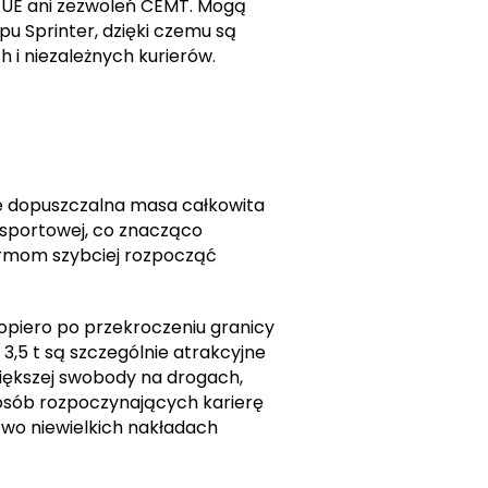
ej UE ani zezwoleń CEMT. Mogą
 Sprinter, dzięki czemu są
i niezależnych kurierów.
le dopuszczalna masa całkowita
ansportowej, co znacząco
firmom szybciej rozpocząć
opiero po przekroczeniu granicy
3,5 t są szczególnie atrakcyjne
większej swobody na drogach,
 osób rozpoczynających karierę
owo niewielkich nakładach