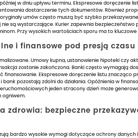
później w dniu upływu terminu. Ekspresowe doręczenie li
entowania dostarczenie tych dokumentów. Również prop
oryginały umów często muszą być szybko przekazywane m
 nie są wystarczające. Kurier zapewnia bezpieczeństwo
rminom. Przy wysokich wartościach sporu ma to kluczowe 
ne i finansowe pod presją czasu
ormalizowane. Umowy kupna, ustanowienie hipoteki czy ak
ansakcja zostanie zakończona. Banki często wymagają d
 finansowanie. Ekspresowe doręczenie listu znacząco pr
 i bank pozostają zdolni do działania. Opóźnienia w finan
nieruchomościowych jeden stracony dzień może generować
m ogniwem.
a zdrowia: bezpieczne przekazyw
ją bardzo wysokie wymogi dotyczące ochrony danych i 