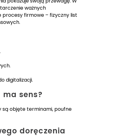
nia pokazuje swoją przewagę. W
ostarczenie ważnych
procesy firmowe – fizyczny list
nsowych.
.
wych.
digitalizacji.
a ma sens?
 są objęte terminami, poufne
wego doręczenia