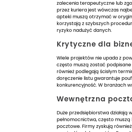
zalecenia terapeutyczne lub zg
przez kuriera jest wówczas najb
apteki muszą otrzymać w orygin
korzystają z szybszych procedur.
ryzyko nadużyć danych.
Krytyczne dla bizn
Wiele projektów nie upada z po
często muszą zostać podpisane 
również podlegają ścisłym term
doręczenie listu gwarantuje pou
konkurencyjność. W branżach wr
Wewnętrzna poczta
Duże przedsiębiorstwa działają 
pełnomocnictwa, często muszą by
pocztowe. Firmy zyskują równie