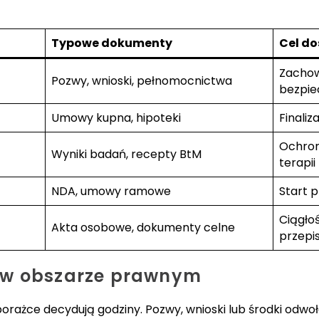
Typowe dokumenty
Cel d
Zachow
Pozwy, wnioski, pełnomocnictwa
bezpie
Umowy kupna, hipoteki
Finaliz
Ochron
Wyniki badań, recepty BtM
terapii
NDA, umowy ramowe
Start p
Ciągłoś
Akta osobowe, dokumenty celne
przepi
 w obszarze prawnym
porażce decydują godziny. Pozwy, wnioski lub środki od