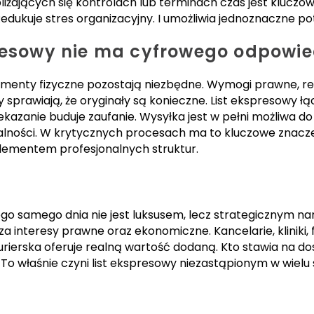
iżających się kontrolach lub terminach czas jest kluczow
edukuje stres organizacyjny. I umożliwia jednoznaczne po
presowy nie ma cyfrowego odpowi
menty fizyczne pozostają niezbędne. Wymogi prawne, r
sprawiają, że oryginały są konieczne. List ekspresowy łą
kazanie buduje zaufanie. Wysyłka jest w pełni możliwa
ialności. W krytycznych procesach ma to kluczowe znacz
lementem profesjonalnych struktur.
go samego dnia nie jest luksusem, lecz strategicznym na
a interesy prawne oraz ekonomiczne. Kancelarie, kliniki, 
a kurierska oferuje realną wartość dodaną. Kto stawia na 
 To właśnie czyni list ekspresowy niezastąpionym w wielu 