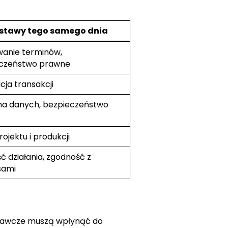
ostawy tego samego dnia
anie terminów,
czeństwo prawne
acja transakcji
a danych, bezpieczeństwo
rojektu i produkcji
ć działania, zgodność z
sami
woławcze muszą wpłynąć do