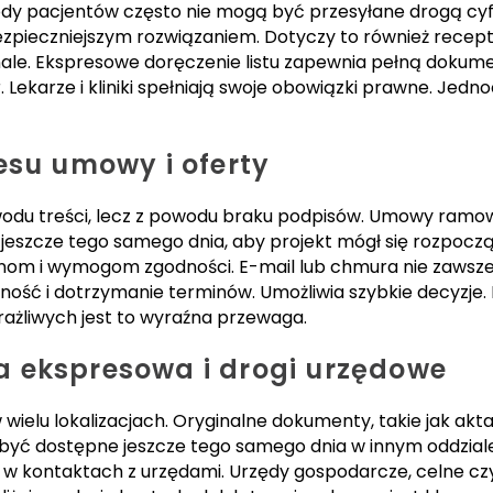
ody pacjentów często nie mogą być przesyłane drogą cy
ezpieczniejszym rozwiązaniem. Dotyczy to również recept 
ale. Ekspresowe doręczenie listu zapewnia pełną dokume
 Lekarze i kliniki spełniają swoje obowiązki prawne. Jedn
esu umowy i oferty
wodu treści, lecz z powodu braku podpisów. Umowy ram
jeszcze tego samego dnia, aby projekt mógł się rozpoc
inom i wymogom zgodności. E-mail lub chmura nie zawsz
fność i dotrzymanie terminów. Umożliwia szybkie decyzje
ażliwych jest to wyraźna przewaga.
 ekspresowa i drogi urzędowe
w wielu lokalizacjach. Oryginalne dokumenty, takie jak a
ć dostępne jeszcze tego samego dnia w innym oddziale. 
ż w kontaktach z urzędami. Urzędy gospodarcze, celne c