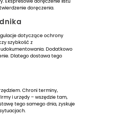
y. Ekspresowe doręczenie listu
twierdzenie doręczenia.
ednika
egulacje dotyczące ochrony
czy szybkość z
 do udokumentowania. Dodatkowo
enie. Dlatego dostawa tego
rzędziem. Chroni terminy,
firmy i urzędy – wszędzie tam,
dostawę tego samego dnia, zyskuje
sytuacjach.