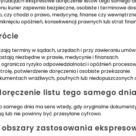
h sytuacjach ekspresowe doręczenie listów tego samego d
onu kurier zapewnia bezpieczne, osobiste i terminowe d
, czy chodzi o prawo, medycynę, finanse czy wewnętrzne 
iknięciu opóźnień, konsekwencji prawnych lub strat fina
rócie
zają terminy w sądach, urzędach i przy zawieraniu umów
stają niezbędne w prawie, medycynie i finansach.
ogranicza ryzyko odpowiedzialności i opóźnień proceso
ntrolę, potwierdzenie doręczenia i osobiste przekazanie.
okumentach wrażliwych, poufnych lub niedopuszczonych do 
doręczenie listu tego samego dni
go samego dnia ma sens wtedy, gdy oryginalne dokumenty
ą lub nie powinny być przesyłane cyfrowo.
e obszary zastosowania ekspreso