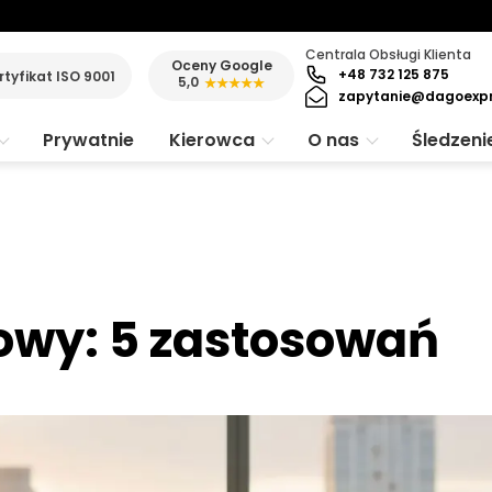
Centrala Obsługi Klienta
Oceny Google
+48 732 125 875
rtyfikat ISO 9001
5,0
★★★★★
zapytanie@dagoexp
Prywatnie
Kierowca
O nas
Śledzeni
sowy: 5 zastosowań