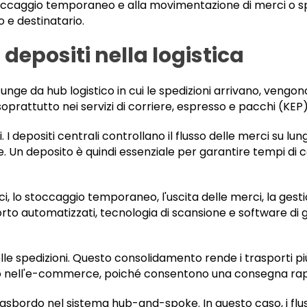
 stoccaggio temporaneo e alla movimentazione di merci o 
o e destinatario.
depositi nella logistica
nge da hub logistico in cui le spedizioni arrivano, vengon
rattutto nei servizi di corriere, espresso e pacchi (KEP) e
i. I depositi centrali controllano il flusso delle merci su lu
le. Un deposito è quindi essenziale per garantire tempi di 
ci, lo stoccaggio temporaneo, l'uscita delle merci, la gestio
sporto automatizzati, tecnologia di scansione e software di
e spedizioni. Questo consolidamento rende i trasporti più
o nell'e-commerce, poiché consentono una consegna rapi
rasbordo nel sistema hub-and-spoke. In questo caso, i flus