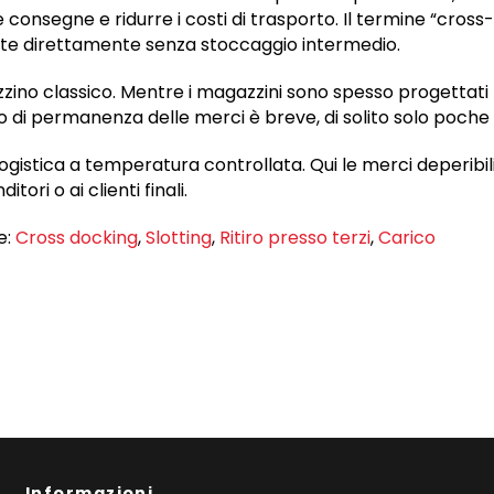
consegne e ridurre i costi di trasporto. Il termine “cro
trate direttamente senza stoccaggio intermedio.
no classico. Mentre i magazzini sono spesso progettati p
 di permanenza delle merci è breve, di solito solo poche o
a logistica a temperatura controllata. Qui le merci deperi
ri o ai clienti finali.
e:
Cross docking
,
Slotting
,
Ritiro presso terzi
,
Carico
Informazioni