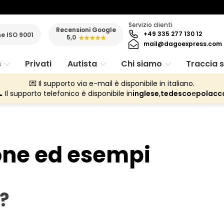
Servizio clienti
Recensioni Google
+49 335 277 130 12
ne ISO 9001
5,0
★★★★★
mail@dagoexpress.com
s
Privati
Autista
Chi siamo
Traccia 
💌 Il supporto via e-mail è disponibile in italiano.
 Il supporto telefonico è disponibile in
inglese
,
tedesco
e
polacc
ione ed esempi
?