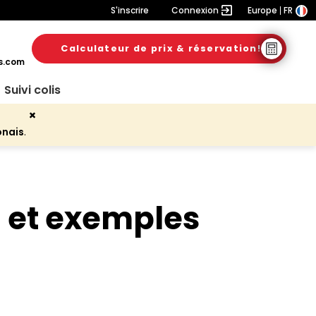
S'inscrire
Connexion
Europe
FR
Calculateur de prix & réservation!
s.com
Suivi colis
onais
.
n et exemples