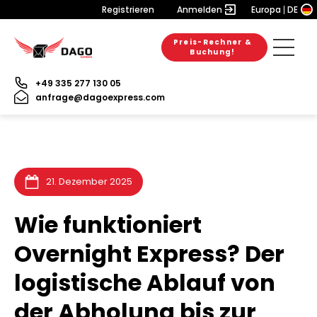
Registrieren
Anmelden
Europa
DE
Preis-Rechner &
28. Juli 2026
28. Juli 2026
25. Juli 2026
Buchung!
+49 335 277 130 05
anfrage@dagoexpress.com
21. Dezember 2025
Wie funktioniert
Overnight Express? Der
logistische Ablauf von
der Abholung bis zur